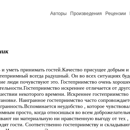
Авторы
Произведения
Рецензии
ник
ь и уметь принимать гостей.Качество присущее добрым 
степриимный всегда радушный. Он во всех ситуациях буд
ие люди почувствуют это. Гостеприимство очень хорошее
тельности.Гостеприимство искреннее отличается от друго
ествии некоторого времени. Искреннее гостеприимство 
бстановке. Наигранное гостеприимство часто сопровожда
гранность.Вспоминается неудобство , которое чувствовал
иимным просто, когда относишься во всем доброжелател
ывают ни материальную ни нравственную выгоду от тех ,
видят гости. Соответственно гостеприимству и складыва