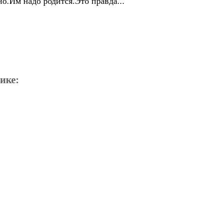
.Им надо родится.Это правда...
ике: