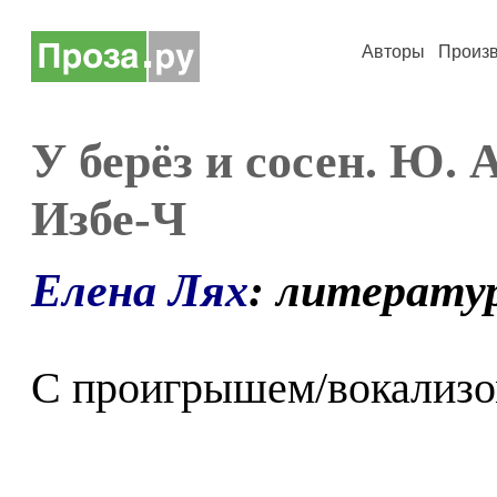
Авторы
Произ
У берёз и сосен. Ю. 
Избе-Ч
Елена Лях
: литерату
С проигрышем/вокализом