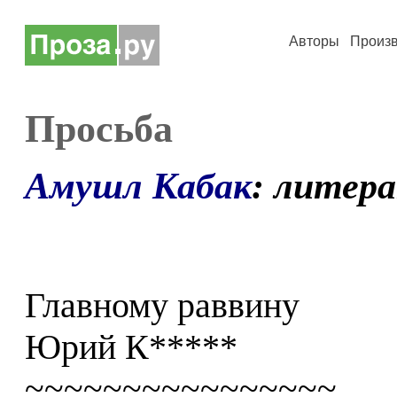
Авторы
Произ
Просьба
Амушл Кабак
: литер
Главному раввину
Юрий К*****
~~~~~~~~~~~~~~~~