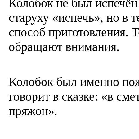
Колобок не был испечён!
старуху «испечь», но в т
способ приготовления. Т
обращают внимания.
Колобок был именно пож
говорит в сказке: «в сме
пряжон».