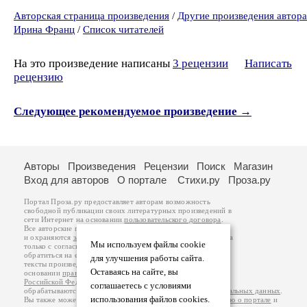
Авторская страница произведения
/
Другие произведения автора
Ирина Франц
/
Список читателей
На это произведение написаны
3 рецензии
Написать
рецензию
Следующее рекомендуемое произведение →
Авторы
Произведения
Рецензии
Поиск
Магазин
Вход для авторов
О портале
Стихи.ру
Проза.ру
Портал Проза.ру предоставляет авторам возможность
свободной публикации своих литературных произведений в
сети Интернет на основании
пользовательского договора
.
Все авторские права на произведения принадлежат авторам
и охраняются
законом
. Перепечатка произведений возможна
Мы используем файлы cookie
только с согласия его автора, к которому вы можете
обратиться на его авторской странице. Ответственность за
для улучшения работы сайта.
тексты произведений авторы несут самостоятельно на
Оставаясь на сайте, вы
основании
правил публикации
и
законодательства
Российской Федерации
. Данные пользователей
соглашаетесь с условиями
обрабатываются на основании
Политики обработки персональных данных
.
использования файлов cookies.
Вы также можете посмотреть более подробную
информацию о портале
и