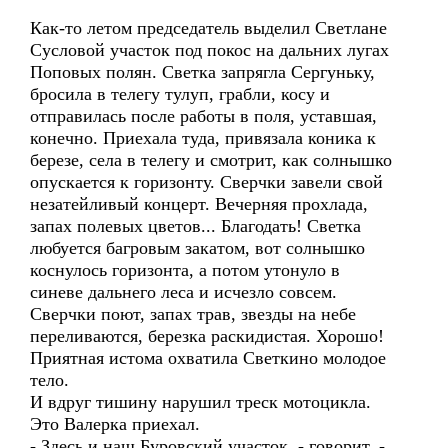
Как-то летом председатель выделил Светлане
Сусловой участок под покос на дальних лугах
Поповых полян. Светка запрягла Сергуньку,
бросила в телегу тулуп, грабли, косу и
отправилась после работы в поля, уставшая,
конечно. Приехала туда, привязала коника к
березе, села в телегу и смотрит, как солнышко
опускается к горизонту. Сверчки завели свой
незатейливый концерт. Вечерняя прохлада,
запах полевых цветов... Благодать! Светка
любуется багровым закатом, вот солнышко
коснулось горизонта, а потом утонуло в
синеве дальнего леса и исчезло совсем.
Сверчки поют, запах трав, звезды на небе
переливаются, березка раскидистая. Хорошо!
Приятная истома охватила Светкино молодое
тело.
И вдруг тишину нарушил треск мотоцикла.
Это Валерка приехал.
- Здесь и наш Буровский участок, - говорит. -