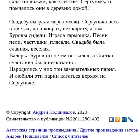
схватил вожжи, как хлестнет Сергуньку, и
помчались они в деревню домой.
Свадьбу сыграли через месяц. Сергунька весь
в цветах, да в коврах, вез карету, а там
Буровы сидели. Играла гармошка. Песни
пели, частушки ,плясали. Свадьба была
славная, веселая.
Валерка Буров ни о чем не жалел, а Светка
счастлива была несказанно.
Народились у них три замечательных парня.
И любили эти парни кататься верхом на
Сергуньке.
© Copyright:
Андрей Подшивалов
, 2020
Свидетельство о публикации №220112801402
Авторская страница произведения
/
Другие произведения автора
Андрей Подшивалов
/
Список читателей