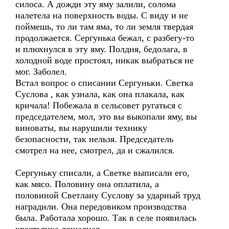
силоса. А дожди эту яму залили, солома
налетела на поверхность воды. С виду и не
поймешь, то ли там яма, то ли земля твердая
продолжается. Сергунька бежал, с разбегу-то
и плюхнулся в эту яму. Полдня, бедолага, в
холодной воде простоял, никак выбраться не
мог. Заболел.
Встал вопрос о списании Сергуньки. Светка
Суслова , как узнала, как она плакала, как
кричала! Побежала в сельсовет ругаться с
председателем, мол, это вы выкопали яму, вы
виноваты, вы нарушили технику
безопасности, так нельзя. Председатель
смотрел на нее, смотрел, да и сжалился.
Сергуньку списали, а Светке выписали его,
как мясо. Половину она оплатила, а
половиной Светлану Суслову за ударный труд
наградили. Она передовиком производства
была. Работала хорошо. Так в селе появилась