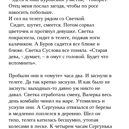
Отец меня послал загодя, чтобы по росе
накосить побольше.
И сел на телегу рядом со Светкой.
Сидит, шутит, смеется. Потом сорвал
цветочек и протянул девушке. Светка
покраснела, сидит в телеге, поджав ноги
калачиком. А Буров садится все ближе и
ближе. Светка Суслова все поняла. «Старая
дева, - думает, – в омут с головой. Будет что
вспомнить».
Пробыли они в «омуте» часа два. И заснули в
телеге. Да так крепко заснули. И как было не
заснуть: выходных-то давно уж никто не
давал. Светка отработала смену, Валерка весь
день комбайн чинил на жаре. Утомились и
уснули они. А Сергунька отвязался от березы
и медленно поплелся в деревню. Шел он
тихо, телега катилась бесшумно, утопая
колесами в песке. К четырем часам Сергунька