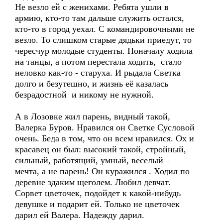
Не везло ей с женихами. Ребята ушли в
армию, кто-то там дальше служить остался,
кто-то в город уехал. С командировочными не
везло. То слишком старые дядьки приедут, то
чересчур молодые студенты. Поначалу ходила
на танцы, а потом перестала ходить, стало
неловко как-то - старуха. И рыдала Светка
долго и безутешно, и жизнь её казалась
безрадостной и никому не нужной.
А в Лозовке жил парень, видный такой,
Валерка Буров. Нравился он Светке Сусловой
очень. Беда в том, что он всем нравился. Ох и
красавец он был: высокий такой, стройный,
сильный, работящий, умный, веселый –
мечта, а не парень! Он куражился . Ходил по
деревне эдаким щеголем. Любил девчат.
Сорвет цветочек, подойдет к какой-нибудь
девушке и подарит ей. Только не цветочек
дарил ей Валера. Надежду дарил.