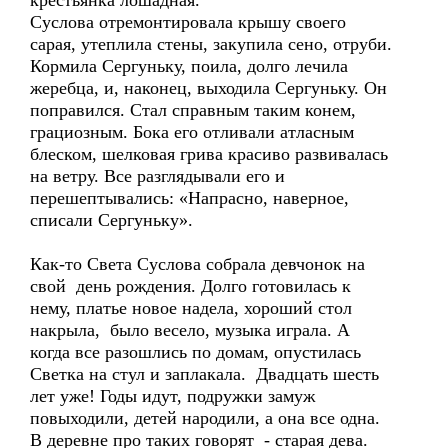
крестьянка лошадная.
Суслова отремонтировала крышу своего
сарая, утеплила стены, закупила сено, отруби.
Кормила Сергуньку, поила, долго лечила
жеребца, и, наконец, выходила Сергуньку. Он
поправился. Стал справным таким конем,
грациозным. Бока его отливали атласным
блеском, шелковая грива красиво развивалась
на ветру. Все разглядывали его и
перешептывались: «Напрасно, наверное,
списали Сергуньку».
Как-то Света Суслова собрала девчонок на
свой день рождения. Долго готовилась к
нему, платье новое надела, хороший стол
накрыла, было весело, музыка играла. А
когда все разошлись по домам, опустилась
Светка на стул и заплакала. Двадцать шесть
лет уже! Годы идут, подружки замуж
повыходили, детей народили, а она все одна.
В деревне про таких говорят - старая дева.