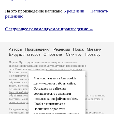
На это произведение написано
6 рецензий
Написать
рецензию
Следующее рекомендуемое произведение →
Авторы
Произведения
Рецензии
Поиск
Магазин
Вход для авторов
О портале
Стихи.ру
Проза.ру
Портал Проза.ру предоставляет авторам возможность
свободной публикации своих литературных произведений в
сети Интернет на основании
пользовательского договора
.
Все авторские права на произведения принадлежат авторам
и охраняются
законом
. Перепечатка произведений возможна
Мы используем файлы cookie
только с согласия его автора, к которому вы можете
обратиться на его авторской странице. Ответственность за
для улучшения работы сайта.
тексты произведений авторы несут самостоятельно на
Оставаясь на сайте, вы
основании
правил публикации
и
законодательства
Российской Федерации
. Данные пользователей
соглашаетесь с условиями
обрабатываются на основании
Политики обработки персональных данных
.
использования файлов cookies.
Вы также можете посмотреть более подробную
информацию о портале
и
связаться с администрацией
.
Чтобы ознакомиться с
Политикой обработки
Ежедневная аудитория портала Проза.ру – порядка 100 тысяч
посетителей, которые в общей сумме просматривают более полумиллиона