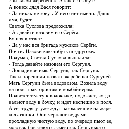
-Ой какой жеребенок. А как его зовут?
А конюх дядя Вася говорит:
- Да никак не зовут. У него нет имени. Дашь
имя, будет.
Светка Суслова предложила:
- А давайте назовем его Серёга.
Конюх в ответ:
- Да у нас вся бригада мужиков Серёги.
Почти. Назови как-нибуть по-другому.
Подумав, Светка Суслова выпалила:
- Тогда давайте назовем его Сергуня.
- Лошадиное имя. Сергуня, так Сергуня.
Так и порешили назвать жеребенка Сургуней.
Мать Сергуни была водовозом. Возила воду
на поля трактористам и комбайнерам.
Подвезет телегу к водокачке, подождет, когда
нальют воду в бочку, и идет неспешно в поля.
А её, трудягу, уже ждут разомлевшие на жаре
колхозники. Они черпают ведрами
прохладную чистую воду, по очереди пьют ее,
моются, брызгаются, смеются. Сергунька от