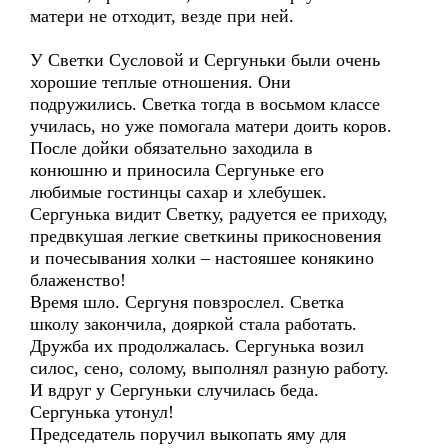
матери не отходит, везде при ней.
У Светки Сусловой и Сергуньки были очень
хорошие теплые отношения. Они
подружились. Светка тогда в восьмом классе
училась, но уже помогала матери доить коров.
После дойки обязательно заходила в
конюшню и приносила Сергуньке его
любимые гостинцы сахар и хлебушек.
Сергунька видит Светку, радуется ее приходу,
предвкушая легкие светкины прикосновения
и почесывания холки – настояшее конякино
блаженство!
Время шло. Сергуня повзрослел. Светка
школу закончила, дояркой стала работать.
Дружба их продолжалась. Сергунька возил
силос, сено, солому, выполнял разную работу.
И вдруг у Сергуньки случилась беда.
Сергунька утонул!
Председатель поручил выкопать яму для