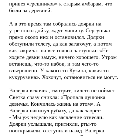
привез «грешников» к старым амбарам, что
были за деревней.
А в это время там собрались доярки на
утреннюю дойку, ждут машину. Сергунька
прямо около них и остановился. Доярки
обступили телегу, да как загагочут, а потом
как закричат на все голоса частушки: «Не
ходите девки замуж, ничего хорошего. Утром
встанешь, что-то набок, и там чего-то
взъерошено. У какого-то Кузина, какая-то
кукурузина». Хохочут, остановиться не могут.
Валерка вскочил, смотрит, ничего не поймет.
Светка сразу сникла: «Пропала душонка
девичья. Кончилась жизнь на этом». А
Валерка накинул рубаху, да как заорет:
- Мы уж неделю как заявление отнесли.
Доярки услышали, притихли, рты-то
пооткрывали, отступили назад. Валерка