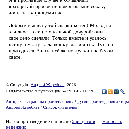
А в противном случае и отчаянный
вратарский бросок не помог бы мне собаку
достать – «прищемить».
Добрым вышел у той сказки конец! Молодцы
эти двое – отец с маленькой дочурой: они
своё дело сделали! Только вместе и удалось
псину шугануть, да кошку вызволить. Тут и я
пригодился. Знать, всё же не зря жил на белом
свете.
© Copyright:
Андрей Жеребнев
, 2026
Свидетельство о публикации №226050701349
Авторская страница произведения
/
Другие произведения автора
Андрей Жеребнев
/
Список читателей
На это произведение написано
5 рецензий
Написать
рецензию