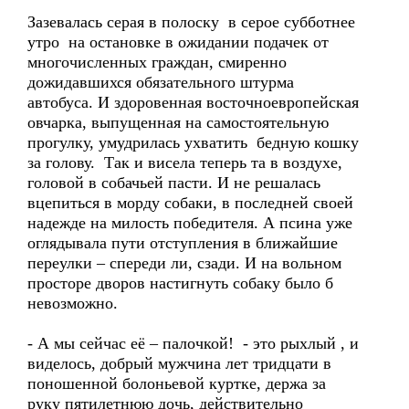
Зазевалась серая в полоску в серое субботнее
утро на остановке в ожидании подачек от
многочисленных граждан, смиренно
дожидавшихся обязательного штурма
автобуса. И здоровенная восточноевропейская
овчарка, выпущенная на самостоятельную
прогулку, умудрилась ухватить бедную кошку
за голову. Так и висела теперь та в воздухе,
головой в собачьей пасти. И не решалась
вцепиться в морду собаки, в последней своей
надежде на милость победителя. А псина уже
оглядывала пути отступления в ближайшие
переулки – спереди ли, сзади. И на вольном
просторе дворов настигнуть собаку было б
невозможно.
- А мы сейчас её – палочкой! - это рыхлый , и
виделось, добрый мужчина лет тридцати в
поношенной болоньевой куртке, держа за
руку пятилетнюю дочь, действительно