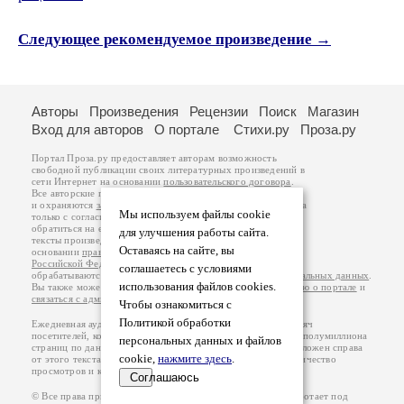
Следующее рекомендуемое произведение →
Авторы
Произведения
Рецензии
Поиск
Магазин
Вход для авторов
О портале
Стихи.ру
Проза.ру
Портал Проза.ру предоставляет авторам возможность
свободной публикации своих литературных произведений в
сети Интернет на основании
пользовательского договора
.
Все авторские права на произведения принадлежат авторам
и охраняются
законом
. Перепечатка произведений возможна
Мы используем файлы cookie
только с согласия его автора, к которому вы можете
обратиться на его авторской странице. Ответственность за
для улучшения работы сайта.
тексты произведений авторы несут самостоятельно на
Оставаясь на сайте, вы
основании
правил публикации
и
законодательства
Российской Федерации
. Данные пользователей
соглашаетесь с условиями
обрабатываются на основании
Политики обработки персональных данных
.
использования файлов cookies.
Вы также можете посмотреть более подробную
информацию о портале
и
связаться с администрацией
.
Чтобы ознакомиться с
Политикой обработки
Ежедневная аудитория портала Проза.ру – порядка 100 тысяч
посетителей, которые в общей сумме просматривают более полумиллиона
персональных данных и файлов
страниц по данным счетчика посещаемости, который расположен справа
cookie,
нажмите здесь
.
от этого текста. В каждой графе указано по две цифры: количество
просмотров и количество посетителей.
Соглашаюсь
© Все права принадлежат авторам, 2000-2026. Портал работает под