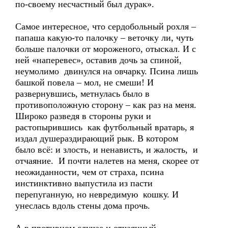
по-своему несчастный был дурак».
Самое интересное, что сердобольный рохля –
папаша какую-то палочку – веточку ли, чуть
больше палочки от мороженого, отыскал. И с
ней «наперевес», оставив дочь за спиной,
неумолимо двинулся на овчарку. Псина лишь
башкой повела – мол, не смеши! И
развернувшись, метнулась было в
противоположную сторону – как раз на меня.
Широко разведя в стороны руки и
растопырившись как футбольный вратарь, я
издал душераздирающий рык. В котором
было всё: и злость, и ненависть, и жалость, и
отчаяние. И почти налетев на меня, скорее от
неожиданности, чем от страха, псина
инстинктивно выпустила из пасти
перепуганную, но невредимую кошку. И
унеслась вдоль стены дома прочь.