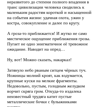
неразвитого до степени полного впадения в
транс цивилизации человека сводились к
маленьким радостям короткой и насыщенной
на события жизни: удачная охота, ужин у
костра, совокупление и далее по кругу.
А гроза-то приближается! И жутко не само
мистическое ощущение приближения грозы.
Пугает не одно энигматичное её тревожное
ожидание. Наводит на опред…
Ну, вот! Можно сказать, накаркал!
Затянуло небо рваным ситцем чёрных туч.
Ножницы молний кроят, как вздумается,
крупные куски на мелкие фрагменты.
Недовольно, пустым, голодным желудком
ворчит скряга гром. Откуда-то издалека
неизвестный трудяга катит пустые
металлические бочки с булыжниками