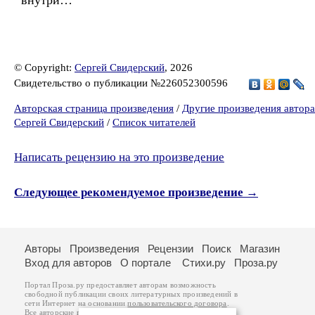
внутри…
© Copyright:
Сергей Свидерский
, 2026
Свидетельство о публикации №226052300596
Авторская страница произведения
/
Другие произведения автора
Сергей Свидерский
/
Список читателей
Написать рецензию на это произведение
Следующее рекомендуемое произведение →
Авторы
Произведения
Рецензии
Поиск
Магазин
Вход для авторов
О портале
Стихи.ру
Проза.ру
Портал Проза.ру предоставляет авторам возможность
свободной публикации своих литературных произведений в
сети Интернет на основании
пользовательского договора
.
Все авторские права на произведения принадлежат авторам