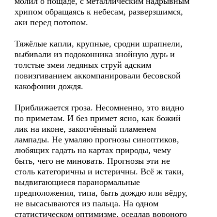
молил о пощаде, с металлическим надрывным
хрипом обращаясь к небесам, разверзшимся,
аки перед потопом.
Тяжёлые капли, крупные, сродни шрапнели,
выбивали из подоконника знойную дурь и
толстые змеи ледяных струй адским
повизгиванием аккомпанировали бесовской
какофонии дождя.
Приближается гроза. Несомненно, это видно
по приметам. И без примет ясно, как божий
лик на иконе, закопчённый пламенем
лампады. Не умаляю прогнозы синоптиков,
любящих гадать на картах природы, чему
быть, чего не миновать. Прогнозы эти не
столь категоричны и истеричны. Всё ж таки,
выдвигающиеся паранормальные
предположения, типа, быть дождю или вёдру,
не высасываются из пальца. На одном
статистическом оптимизме, оседлав вороного