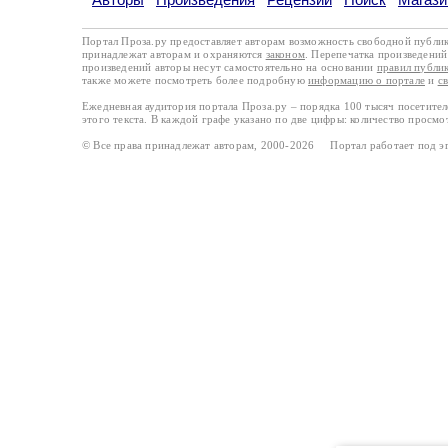
Портал Проза.ру предоставляет авторам возможность свободной публи
принадлежат авторам и охраняются
законом
. Перепечатка произведений 
произведений авторы несут самостоятельно на основании
правил публи
также можете посмотреть более подробную
информацию о портале
и
с
Ежедневная аудитория портала Проза.ру – порядка 100 тысяч посетите
этого текста. В каждой графе указано по две цифры: количество просмо
© Все права принадлежат авторам, 2000-2026 Портал работает под 