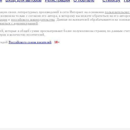
кации своих литературных произведений в сети Интернет на основании
пользовательско
возможна только с согласия его автора, к которому вы можете обратиться на его авторс
кации
и
российского законодательства
. Данные пользователей обрабатываются на основ
вязаться с администрацией
.
лей, которые в общей сумме просматривают более полумиллиона страниц по данным сче
тров и количество посетителей.
эгидой
Российского союза писателей
18+