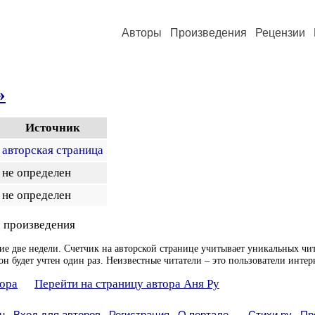
Авторы
Произведения
Рецензии
»
Источник
авторская страница
не определен
не определен
 произведения
ие две недели. Счетчик на авторской странице учитывает уникальных чит
он будет учтен один раз. Неизвестные читатели – это пользователи интер
тора
Перейти на страницу автора Аня Ру
н
Вход для авторов
Регистрация
О портале
Стихи.ру
Пр