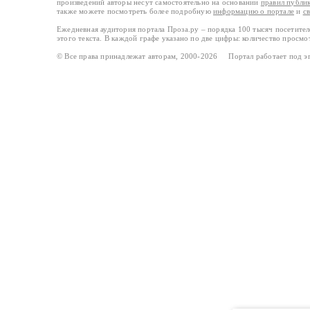
произведений авторы несут самостоятельно на основании
правил публи
также можете посмотреть более подробную
информацию о портале
и
с
Ежедневная аудитория портала Проза.ру – порядка 100 тысяч посетите
этого текста. В каждой графе указано по две цифры: количество просмо
© Все права принадлежат авторам, 2000-2026 Портал работает под 