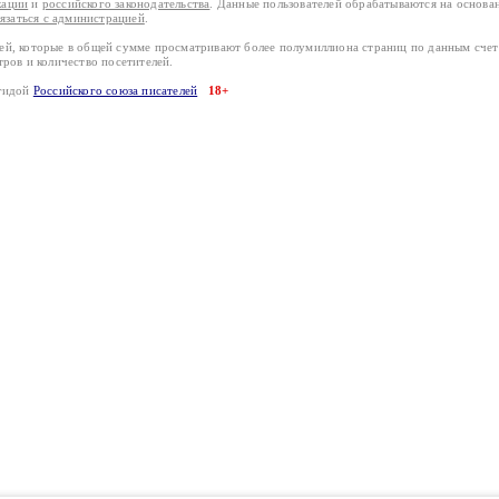
кации
и
российского законодательства
. Данные пользователей обрабатываются на основ
вязаться с администрацией
.
лей, которые в общей сумме просматривают более полумиллиона страниц по данным сче
тров и количество посетителей.
эгидой
Российского союза писателей
18+