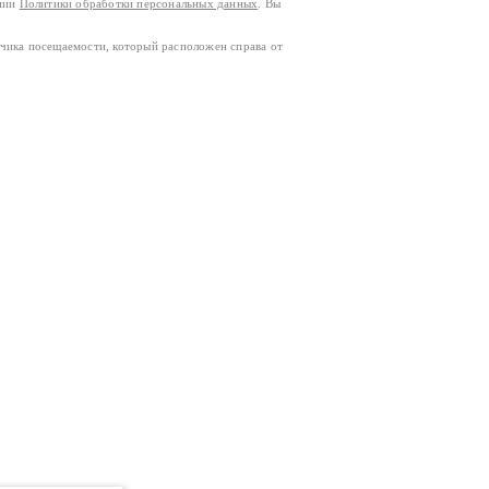
ании
Политики обработки персональных данных
. Вы
тчика посещаемости, который расположен справа от