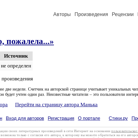
Авторы
Произведения
Рецензии
, пожалела...»
Источник
не определен
 произведения
ие две недели. Счетчик на авторской странице учитывает уникальных чит
он будет учтен один раз. Неизвестные читатели – это пользователи интер
тора
Перейти на страницу автора Манька
н
Вход для авторов
Регистрация
О портале
Стихи.ру
Пр
кации своих литературных произведений в сети Интернет на основании
пользовательско
возможна только с согласия его автора, к которому вы можете обратиться на его авторс