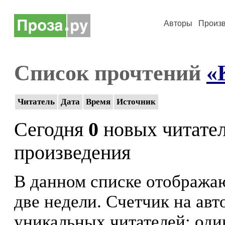
Авторы
Произ
Список прочтений
«
Читатель
Дата
Время
Источник
Сегодня
0
новых читате
произведения
В данном списке отображаю
две недели. Счетчик на ав
уникальных читателей: оди