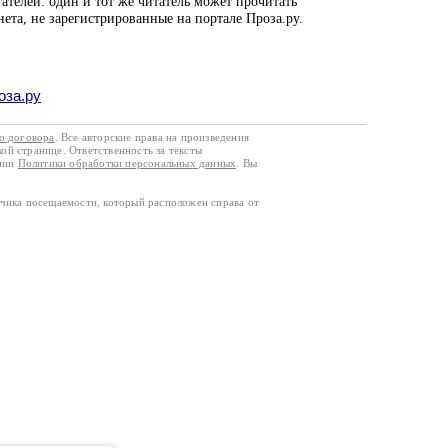
ателей: один и тот же читатель может прочитать
нета, не зарегистрированные на портале Проза.ру.
оза.ру
го договора
. Все авторские права на произведения
кой странице. Ответственность за тексты
ании
Политики обработки персональных данных
. Вы
тчика посещаемости, который расположен справа от