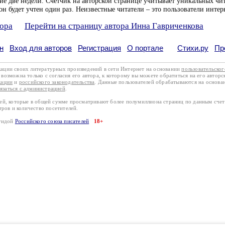
ие две недели. Счетчик на авторской странице учитывает уникальных чит
он будет учтен один раз. Неизвестные читатели – это пользователи интер
тора
Перейти на страницу автора Инна Гавриченкова
н
Вход для авторов
Регистрация
О портале
Стихи.ру
Пр
кации своих литературных произведений в сети Интернет на основании
пользовательско
возможна только с согласия его автора, к которому вы можете обратиться на его авторс
кации
и
российского законодательства
. Данные пользователей обрабатываются на основ
вязаться с администрацией
.
лей, которые в общей сумме просматривают более полумиллиона страниц по данным сче
тров и количество посетителей.
эгидой
Российского союза писателей
18+