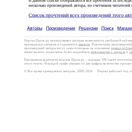
В данном списке отображаются все прочтения за последн
несколько произведений автора, но счетчиком читателей 
Список прочтений всех произведений этого ав
Авторы
Произведения
Рецензии
Поиск
Магази
Портал Проза.ру предоставляет авторам возможность свободной публи
принадлежат авторам и охраняются
законом
. Перепечатка произведений 
произведений авторы несут самостоятельно на основании
правил публи
также можете посмотреть более подробную
информацию о портале
и
с
Ежедневная аудитория портала Проза.ру – порядка 100 тысяч посетите
этого текста. В каждой графе указано по две цифры: количество просмо
© Все права принадлежат авторам, 2000-2026 Портал работает под 