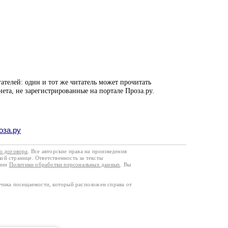
ателей: один и тот же читатель может прочитать
нета, не зарегистрированные на портале Проза.ру.
оза.ру
го договора
. Все авторские права на произведения
кой странице. Ответственность за тексты
ании
Политики обработки персональных данных
. Вы
тчика посещаемости, который расположен справа от