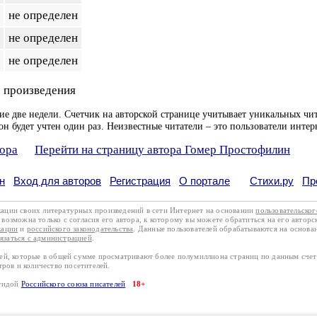
не определен
не определен
не определен
 произведения
ие две недели. Счетчик на авторской странице учитывает уникальных чит
он будет учтен один раз. Неизвестные читатели – это пользователи интер
тора
Перейти на страницу автора Гомер Простофилин
н
Вход для авторов
Регистрация
О портале
Стихи.ру
Пр
кации своих литературных произведений в сети Интернет на основании
пользовательско
возможна только с согласия его автора, к которому вы можете обратиться на его авторс
кации
и
российского законодательства
. Данные пользователей обрабатываются на основ
вязаться с администрацией
.
лей, которые в общей сумме просматривают более полумиллиона страниц по данным сче
тров и количество посетителей.
эгидой
Российского союза писателей
18+