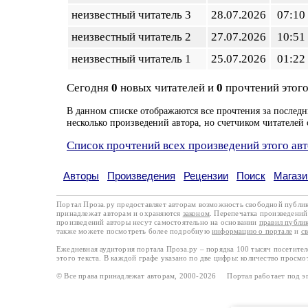
неизвестный читатель 3
28.07.2026
07:10
неизвестный читатель 2
27.07.2026
10:51
неизвестный читатель 1
25.07.2026
01:22
Сегодня
0
новых читателей и
0
прочтений этого
В данном списке отображаются все прочтения за последн
несколько произведений автора, но счетчиком читателей 
Список прочтений всех произведений этого ав
Авторы
Произведения
Рецензии
Поиск
Магази
Портал Проза.ру предоставляет авторам возможность свободной публи
принадлежат авторам и охраняются
законом
. Перепечатка произведений 
произведений авторы несут самостоятельно на основании
правил публи
также можете посмотреть более подробную
информацию о портале
и
с
Ежедневная аудитория портала Проза.ру – порядка 100 тысяч посетите
этого текста. В каждой графе указано по две цифры: количество просмо
© Все права принадлежат авторам, 2000-2026 Портал работает под 