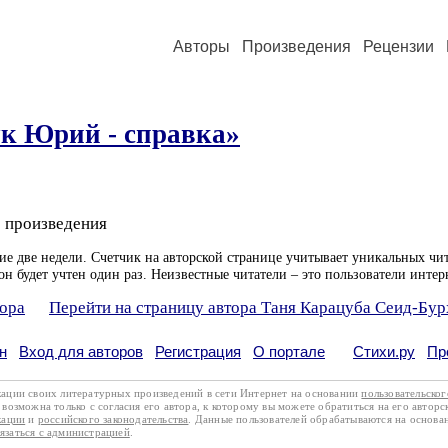
Авторы
Произведения
Рецензии
к Юрий - справка»
 произведения
ие две недели. Счетчик на авторской странице учитывает уникальных чит
он будет учтен один раз. Неизвестные читатели – это пользователи интер
тора
Перейти на страницу автора Таня Карацуба Сеид-Бур
н
Вход для авторов
Регистрация
О портале
Стихи.ру
Пр
кации своих литературных произведений в сети Интернет на основании
пользовательско
возможна только с согласия его автора, к которому вы можете обратиться на его авторс
кации
и
российского законодательства
. Данные пользователей обрабатываются на основ
вязаться с администрацией
.