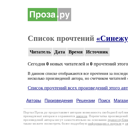
Список прочтений
«Синежу
Читатель
Дата
Время
Источник
Сегодня
0
новых читателей и
0
прочтений этого
В данном списке отображаются все прочтения за последн
несколько произведений автора, но счетчиком читателей 
Список прочтений всех произведений этого ав
Авторы
Произведения
Рецензии
Поиск
Магази
Портал Проза.ру предоставляет авторам возможность свободной публи
принадлежат авторам и охраняются
законом
. Перепечатка произведений 
произведений авторы несут самостоятельно на основании
правил публи
также можете посмотреть более подробную
информацию о портале
и
с