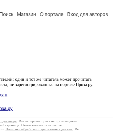
Поиск
Магазин
О портале
Вход для авторов
ателей: один и тот же читатель может прочитать
нета, не зарегистрированные на портале Проза.ру.
хан
оза.ру
го договора
. Все авторские права на произведения
кой странице. Ответственность за тексты
ании
Политики обработки персональных данных
. Вы