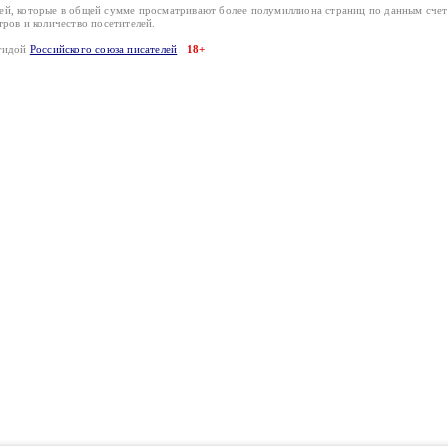
лей, которые в общей сумме просматривают более полумиллиона страниц по данным сче
тров и количество посетителей.
эгидой
Российского союза писателей
18+