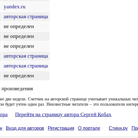
yandex.ru
авторская страница
не определен
не определен
не определен
авторская страница
авторская страница
не определен
 произведения
ие две недели. Счетчик на авторской странице учитывает уникальных чит
он будет учтен один раз. Неизвестные читатели – это пользователи интер
тора
Перейти на страницу автора Сергей Кобах
н
Вход для авторов
Регистрация
О портале
Стихи.ру
Пр