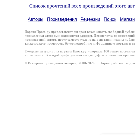
Список прочтений всех произведений этого ав
Авторы
Произведения
Рецензии
Поиск
Магази
Портал Проза.ру предоставляет авторам возможность свободной публи
принадлежат авторам и охраняются
законом
. Перепечатка произведений 
произведений авторы несут самостоятельно на основании
правил публи
также можете посмотреть более подробную
информацию о портале
и
с
Ежедневная аудитория портала Проза.ру – порядка 100 тысяч посетите
этого текста. В каждой графе указано по две цифры: количество просмо
© Все права принадлежат авторам, 2000-2026 Портал работает под 