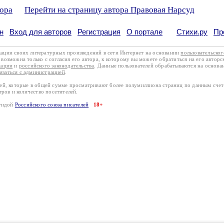
тора
Перейти на страницу автора Правовая Нарсуд
н
Вход для авторов
Регистрация
О портале
Стихи.ру
Пр
кации своих литературных произведений в сети Интернет на основании
пользовательско
возможна только с согласия его автора, к которому вы можете обратиться на его авторс
кации
и
российского законодательства
. Данные пользователей обрабатываются на основ
вязаться с администрацией
.
лей, которые в общей сумме просматривают более полумиллиона страниц по данным сче
тров и количество посетителей.
эгидой
Российского союза писателей
18+