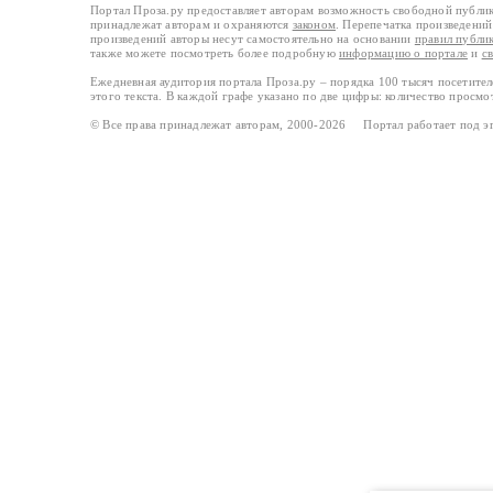
Портал Проза.ру предоставляет авторам возможность свободной публи
принадлежат авторам и охраняются
законом
. Перепечатка произведений 
произведений авторы несут самостоятельно на основании
правил публи
также можете посмотреть более подробную
информацию о портале
и
с
Ежедневная аудитория портала Проза.ру – порядка 100 тысяч посетите
этого текста. В каждой графе указано по две цифры: количество просмо
© Все права принадлежат авторам, 2000-2026 Портал работает под 