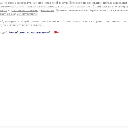
кации своих литературных произведений в сети Интернет на основании
пользовательско
возможна только с согласия его автора, к которому вы можете обратиться на его авторс
кации
и
российского законодательства
. Данные пользователей обрабатываются на основ
вязаться с администрацией
.
лей, которые в общей сумме просматривают более полумиллиона страниц по данным сче
тров и количество посетителей.
эгидой
Российского союза писателей
18+