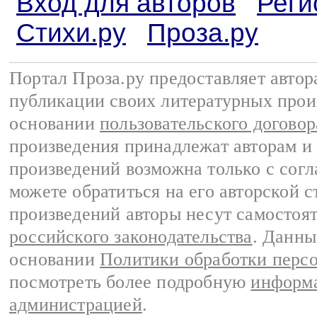
Вход для авторов
Реги
Стихи.ру
Проза.ру
Портал Проза.ру предоставляет авто
публикации своих литературных прои
основании
пользовательского договор
произведения принадлежат авторам и
произведений возможна только с согла
можете обратиться на его авторской с
произведений авторы несут самостоя
российского законодательства
. Данны
основании
Политики обработки перс
посмотреть более подробную
информа
администрацией
.