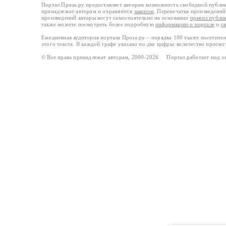
Портал Проза.ру предоставляет авторам возможность свободной публи
принадлежат авторам и охраняются
законом
. Перепечатка произведений 
произведений авторы несут самостоятельно на основании
правил публи
также можете посмотреть более подробную
информацию о портале
и
с
Ежедневная аудитория портала Проза.ру – порядка 100 тысяч посетите
этого текста. В каждой графе указано по две цифры: количество просмо
© Все права принадлежат авторам, 2000-2026 Портал работает под 