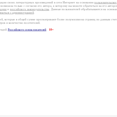
кации своих литературных произведений в сети Интернет на основании
пользовательско
возможна только с согласия его автора, к которому вы можете обратиться на его авторс
кации
и
российского законодательства
. Данные пользователей обрабатываются на основ
вязаться с администрацией
.
лей, которые в общей сумме просматривают более полумиллиона страниц по данным сче
тров и количество посетителей.
эгидой
Российского союза писателей
18+