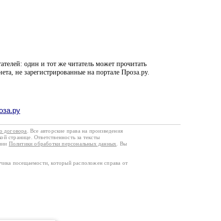
ателей: один и тот же читатель может прочитать
нета, не зарегистрированные на портале Проза.ру.
оза.ру
го договора
. Все авторские права на произведения
кой странице. Ответственность за тексты
ании
Политики обработки персональных данных
. Вы
тчика посещаемости, который расположен справа от