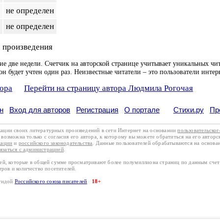
не определен
не определен
 произведения
ие две недели. Счетчик на авторской странице учитывает уникальных чит
он будет учтен один раз. Неизвестные читатели – это пользователи интер
тора
Перейти на страницу автора Людмила Рогочая
н
Вход для авторов
Регистрация
О портале
Стихи.ру
Пр
кации своих литературных произведений в сети Интернет на основании
пользовательско
возможна только с согласия его автора, к которому вы можете обратиться на его авторс
кации
и
российского законодательства
. Данные пользователей обрабатываются на основ
вязаться с администрацией
.
лей, которые в общей сумме просматривают более полумиллиона страниц по данным сче
тров и количество посетителей.
эгидой
Российского союза писателей
18+