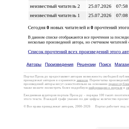
неизвестный читатель 2
25.07.2026
07:58
неизвестный читатель 1
25.07.2026
07:08
Сегодня
0
новых читателей и
0
прочтений этого
В данном списке отображаются все прочтения за последн
несколько произведений автора, но счетчиком читателей 
Список прочтений всех произведений этого ав
Авторы
Произведения
Рецензии
Поиск
Магази
Портал Проза.ру предоставляет авторам возможность свободной публи
принадлежат авторам и охраняются
законом
. Перепечатка произведений 
произведений авторы несут самостоятельно на основании
правил публи
также можете посмотреть более подробную
информацию о портале
и
с
Ежедневная аудитория портала Проза.ру – порядка 100 тысяч посетите
этого текста. В каждой графе указано по две цифры: количество просмо
© Все права принадлежат авторам, 2000-2026 Портал работает под 