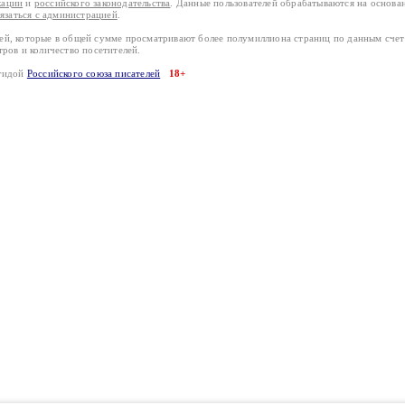
кации
и
российского законодательства
. Данные пользователей обрабатываются на основ
вязаться с администрацией
.
лей, которые в общей сумме просматривают более полумиллиона страниц по данным сче
тров и количество посетителей.
эгидой
Российского союза писателей
18+