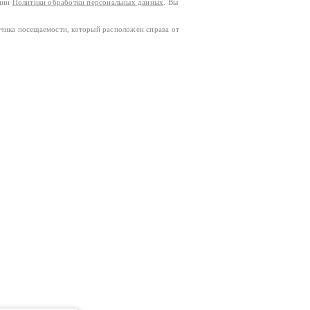
ании
Политики обработки персональных данных
. Вы
тчика посещаемости, который расположен справа от