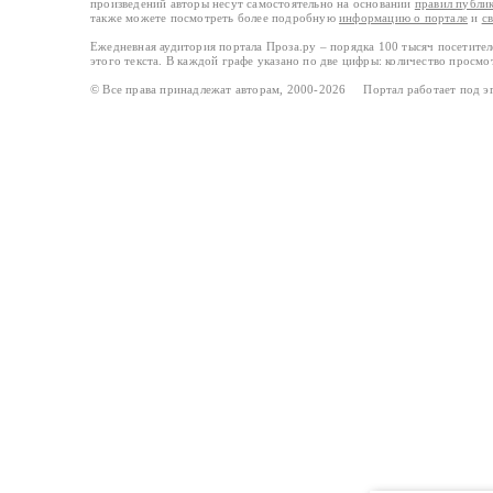
произведений авторы несут самостоятельно на основании
правил публи
также можете посмотреть более подробную
информацию о портале
и
с
Ежедневная аудитория портала Проза.ру – порядка 100 тысяч посетите
этого текста. В каждой графе указано по две цифры: количество просмо
© Все права принадлежат авторам, 2000-2026 Портал работает под 