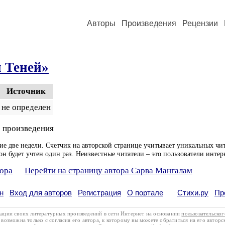
Авторы
Произведения
Рецензии
 Теней»
Источник
не определен
 произведения
ие две недели. Счетчик на авторской странице учитывает уникальных чит
он будет учтен один раз. Неизвестные читатели – это пользователи интер
тора
Перейти на страницу автора Сарва Мангалам
н
Вход для авторов
Регистрация
О портале
Стихи.ру
Пр
кации своих литературных произведений в сети Интернет на основании
пользовательско
возможна только с согласия его автора, к которому вы можете обратиться на его авторс