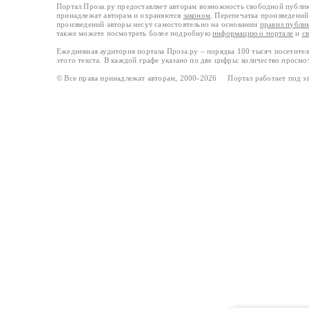
Портал Проза.ру предоставляет авторам возможность свободной публи
принадлежат авторам и охраняются
законом
. Перепечатка произведений 
произведений авторы несут самостоятельно на основании
правил публи
также можете посмотреть более подробную
информацию о портале
и
с
Ежедневная аудитория портала Проза.ру – порядка 100 тысяч посетите
этого текста. В каждой графе указано по две цифры: количество просмо
© Все права принадлежат авторам, 2000-2026 Портал работает под 