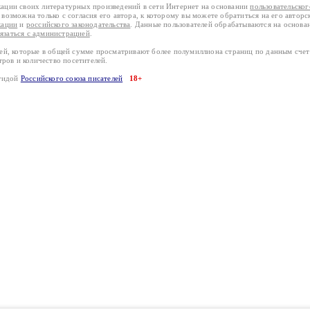
кации своих литературных произведений в сети Интернет на основании
пользовательско
возможна только с согласия его автора, к которому вы можете обратиться на его авторс
кации
и
российского законодательства
. Данные пользователей обрабатываются на основ
вязаться с администрацией
.
лей, которые в общей сумме просматривают более полумиллиона страниц по данным сче
тров и количество посетителей.
эгидой
Российского союза писателей
18+