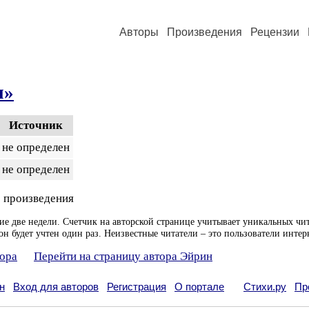
Авторы
Произведения
Рецензии
я»
Источник
не определен
не определен
 произведения
ие две недели. Счетчик на авторской странице учитывает уникальных чит
он будет учтен один раз. Неизвестные читатели – это пользователи интер
тора
Перейти на страницу автора Эйрин
н
Вход для авторов
Регистрация
О портале
Стихи.ру
Пр