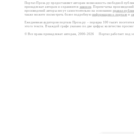
Портал Проза.ру предоставляет авторам возможность свободной публи
принадлежат авторам и охраняются
законом
. Перепечатка произведений 
произведений авторы несут самостоятельно на основании
правил публи
также можете посмотреть более подробную
информацию о портале
и
с
Ежедневная аудитория портала Проза.ру – порядка 100 тысяч посетите
этого текста. В каждой графе указано по две цифры: количество просмо
© Все права принадлежат авторам, 2000-2026 Портал работает под 