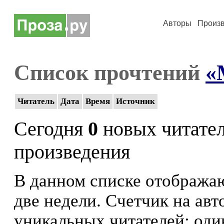
Авторы
Произ
Список прочтений
«
Читатель
Дата
Время
Источник
Сегодня
0
новых читате
произведения
В данном списке отображаю
две недели. Счетчик на ав
уникальных читателей: оди