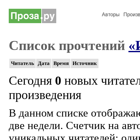
Авторы
Произ
Список прочтений
«
Читатель
Дата
Время
Источник
Сегодня
0
новых читате
произведения
В данном списке отображаю
две недели. Счетчик на ав
уникальных читателей: оди