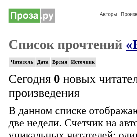
Авторы
Произ
Список прочтений
«
Читатель
Дата
Время
Источник
Сегодня
0
новых читате
произведения
В данном списке отображаю
две недели. Счетчик на ав
уникальных читателей: оди