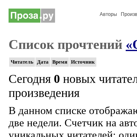
Авторы
Произ
Список прочтений
«
Читатель
Дата
Время
Источник
Сегодня
0
новых читате
произведения
В данном списке отображаю
две недели. Счетчик на ав
уникальных читателей: оди