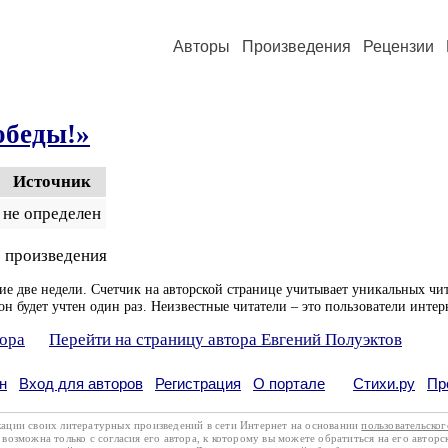
Авторы
Произведения
Рецензии
обеды!»
Источник
не определен
 произведения
ие две недели. Счетчик на авторской странице учитывает уникальных чит
он будет учтен один раз. Неизвестные читатели – это пользователи интер
тора
Перейти на страницу автора Евгений Полуэктов
н
Вход для авторов
Регистрация
О портале
Стихи.ру
Пр
кации своих литературных произведений в сети Интернет на основании
пользовательско
возможна только с согласия его автора, к которому вы можете обратиться на его авторс