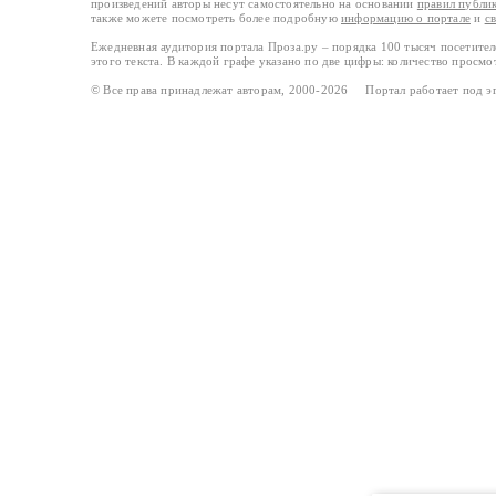
произведений авторы несут самостоятельно на основании
правил публи
также можете посмотреть более подробную
информацию о портале
и
с
Ежедневная аудитория портала Проза.ру – порядка 100 тысяч посетите
этого текста. В каждой графе указано по две цифры: количество просмо
© Все права принадлежат авторам, 2000-2026 Портал работает под 