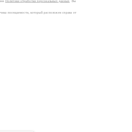
ании
Политики обработки персональных данных
. Вы
тчика посещаемости, который расположен справа от