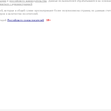
кации
и
российского законодательства
. Данные пользователей обрабатываются на основ
вязаться с администрацией
.
лей, которые в общей сумме просматривают более полумиллиона страниц по данным сче
тров и количество посетителей.
эгидой
Российского союза писателей
18+