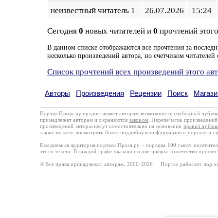
неизвестный читатель 1
26.07.2026
15:24
Сегодня
0
новых читателей и
0
прочтений этого
В данном списке отображаются все прочтения за последн
несколько произведений автора, но счетчиком читателей 
Список прочтений всех произведений этого ав
Авторы
Произведения
Рецензии
Поиск
Магази
Портал Проза.ру предоставляет авторам возможность свободной публи
принадлежат авторам и охраняются
законом
. Перепечатка произведений 
произведений авторы несут самостоятельно на основании
правил публи
также можете посмотреть более подробную
информацию о портале
и
с
Ежедневная аудитория портала Проза.ру – порядка 100 тысяч посетите
этого текста. В каждой графе указано по две цифры: количество просмо
© Все права принадлежат авторам, 2000-2026 Портал работает под 