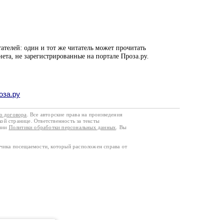
ателей: один и тот же читатель может прочитать
нета, не зарегистрированные на портале Проза.ру.
оза.ру
го договора
. Все авторские права на произведения
кой странице. Ответственность за тексты
ании
Политики обработки персональных данных
. Вы
тчика посещаемости, который расположен справа от