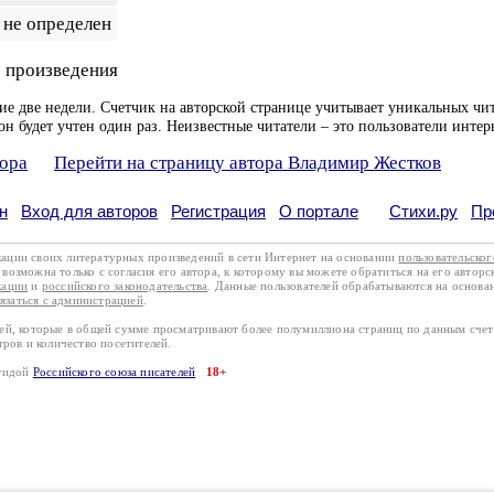
не определен
 произведения
ие две недели. Счетчик на авторской странице учитывает уникальных чит
он будет учтен один раз. Неизвестные читатели – это пользователи интер
тора
Перейти на страницу автора Владимир Жестков
н
Вход для авторов
Регистрация
О портале
Стихи.ру
Пр
кации своих литературных произведений в сети Интернет на основании
пользовательско
возможна только с согласия его автора, к которому вы можете обратиться на его авторс
кации
и
российского законодательства
. Данные пользователей обрабатываются на основ
вязаться с администрацией
.
лей, которые в общей сумме просматривают более полумиллиона страниц по данным сче
тров и количество посетителей.
эгидой
Российского союза писателей
18+