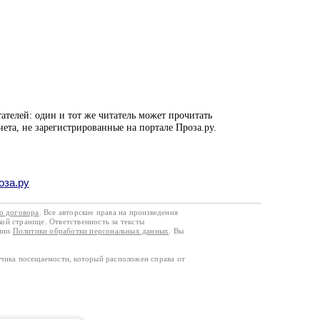
ателей: один и тот же читатель может прочитать
нета, не зарегистрированные на портале Проза.ру.
оза.ру
го договора
. Все авторские права на произведения
кой странице. Ответственность за тексты
ании
Политики обработки персональных данных
. Вы
тчика посещаемости, который расположен справа от