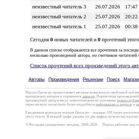
неизвестный читатель 3
26.07.2026
17:47
неизвестный читатель 2
25.07.2026
20:22
неизвестный читатель 1
25.07.2026
00:38
Сегодня
0
новых читателей и
0
прочтений этого
В данном списке отображаются все прочтения за последн
несколько произведений автора, но счетчиком читателей 
Список прочтений всех произведений этого ав
Авторы
Произведения
Рецензии
Поиск
Магази
Портал Проза.ру предоставляет авторам возможность свободной публи
принадлежат авторам и охраняются
законом
. Перепечатка произведений 
произведений авторы несут самостоятельно на основании
правил публи
также можете посмотреть более подробную
информацию о портале
и
с
Ежедневная аудитория портала Проза.ру – порядка 100 тысяч посетите
этого текста. В каждой графе указано по две цифры: количество просмо
© Все права принадлежат авторам, 2000-2026 Портал работает под 