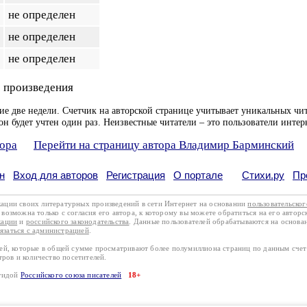
не определен
не определен
не определен
 произведения
ие две недели. Счетчик на авторской странице учитывает уникальных чит
он будет учтен один раз. Неизвестные читатели – это пользователи интер
тора
Перейти на страницу автора Владимир Барминский
н
Вход для авторов
Регистрация
О портале
Стихи.ру
Пр
кации своих литературных произведений в сети Интернет на основании
пользовательско
возможна только с согласия его автора, к которому вы можете обратиться на его авторс
кации
и
российского законодательства
. Данные пользователей обрабатываются на основ
вязаться с администрацией
.
лей, которые в общей сумме просматривают более полумиллиона страниц по данным сче
тров и количество посетителей.
эгидой
Российского союза писателей
18+