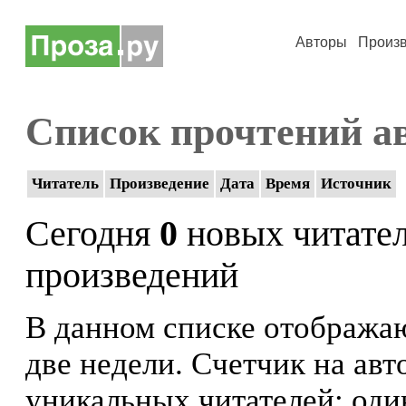
Авторы
Произ
Список прочтений а
Читатель
Произведение
Дата
Время
Источник
Сегодня
0
новых читате
произведений
В данном списке отображаю
две недели. Счетчик на ав
уникальных читателей: оди