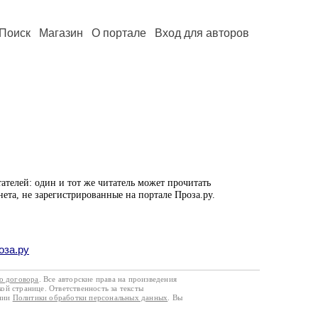
Поиск
Магазин
О портале
Вход для авторов
ателей: один и тот же читатель может прочитать
нета, не зарегистрированные на портале Проза.ру.
оза.ру
го договора
. Все авторские права на произведения
кой странице. Ответственность за тексты
ании
Политики обработки персональных данных
. Вы