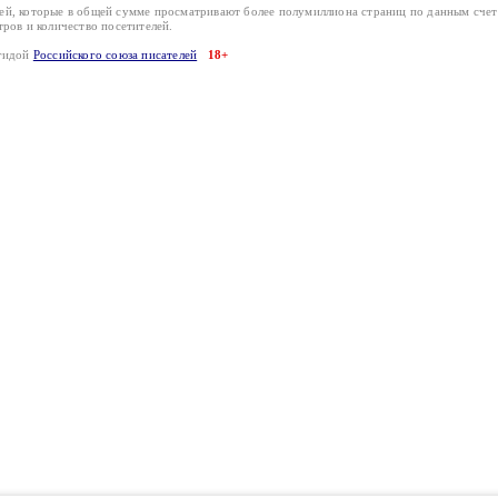
лей, которые в общей сумме просматривают более полумиллиона страниц по данным сче
тров и количество посетителей.
эгидой
Российского союза писателей
18+