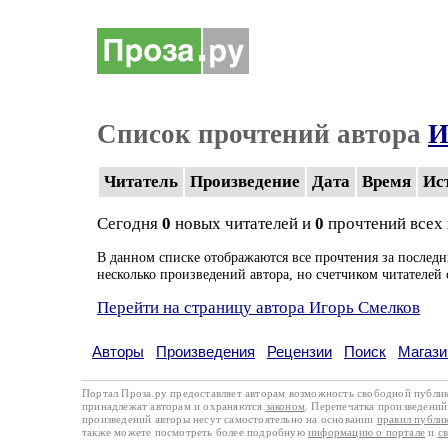
Список прочтений автора
И
Читатель
Произведение
Дата
Время
Ис
Сегодня
0
новых читателей и
0
прочтений всех
В данном списке отображаются все прочтения за последн
несколько произведений автора, но счетчиком читателей 
Перейти на страницу автора Игорь Смелков
Авторы
Произведения
Рецензии
Поиск
Магази
Портал Проза.ру предоставляет авторам возможность свободной публи
принадлежат авторам и охраняются
законом
. Перепечатка произведений 
произведений авторы несут самостоятельно на основании
правил публи
также можете посмотреть более подробную
информацию о портале
и
с