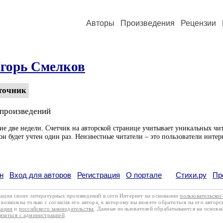
Авторы
Произведения
Рецензии
горь Смелков
точник
 произведений
ие две недели. Счетчик на авторской странице учитывает уникальных чит
он будет учтен один раз. Неизвестные читатели – это пользователи интер
н
Вход для авторов
Регистрация
О портале
Стихи.ру
Пр
кации своих литературных произведений в сети Интернет на основании
пользовательско
возможна только с согласия его автора, к которому вы можете обратиться на его авторс
кации
и
российского законодательства
. Данные пользователей обрабатываются на основ
вязаться с администрацией
.