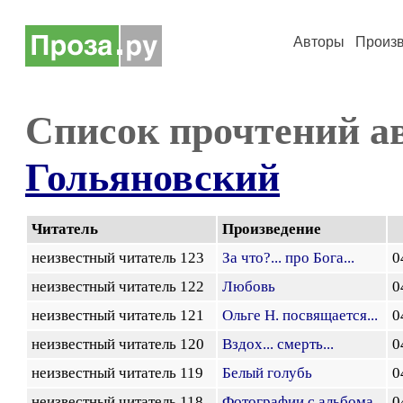
Авторы
Произ
Список прочтений а
Гольяновский
Читатель
Произведение
неизвестный читатель 123
За что?... про Бога...
0
неизвестный читатель 122
Любовь
0
неизвестный читатель 121
Ольге Н. посвящается...
0
неизвестный читатель 120
Вздох... смерть...
0
неизвестный читатель 119
Белый голубь
0
неизвестный читатель 118
Фотографии с альбома
0