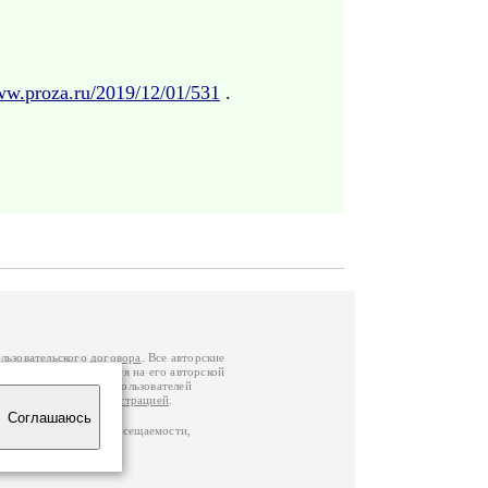
ww.proza.ru/2019/12/01/531
.
льзовательского договора
. Все авторские
у вы можете обратиться на его авторской
й Федерации
. Данные пользователей
е
и
связаться с администрацией
.
Соглашаюсь
по данным счетчика посещаемости,