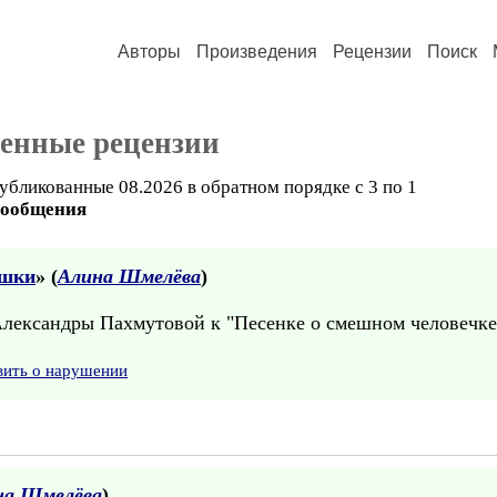
Авторы
Произведения
Рецензии
Поиск
ченные рецензии
убликованные 08.2026 в обратном порядке с 3 по 1
сообщения
ушки
» (
Алина Шмелёва
)
лександры Пахмутовой к "Песенке о смешном человечке
вить о нарушении
на Шмелёва
)