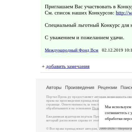
Приглашаем Вас участвовать в Конк
См. список наших Конкурсов:
http://
Специальный льготный Конкурс для н
С уважением и пожеланием удачи.
Международный Фонд Всм
02.12.2019 10
+
добавить замечания
Авторы
Произведения
Рецензии
Поис
Портал Проза.ру предоставляет авторам возможность св
права на произведения принадлежат авторам и охраняют
странице. Ответственность за тексты произведений авто
Мы используем ф
обрабатываются на основании
Политики обработки перс
соглашаетесь с 
Ежедневная аудитория портала Проза.ру – порядка 100 
обработки перс
который расположен справа от этого текста. В каждой гр
© Все права принадлежат авторам, 2000-2026. Портал 