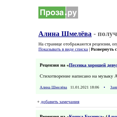
Алина Шмелёва
- полу
На странице отображаются рецензии, оп
Показывать в виде списка
|
Развернуть 
Рецензия на «
Песенка хорошей дев
Стихотворение написано на музыку А
Алина Шмелёва
11.01.2021 18:06
•
Зая
+
добавить замечания
Рецензия на «
Кошка Бусинка
» (
Али