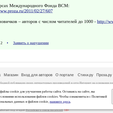
урсах Международного Фонда ВСМ:
www.proza.ru/2011/02/27/607
овичков – авторов с числом читателей до 1000 -
http://w
:12
•
Заявить о нарушении
к
Магазин
Вход для авторов
О портале
Стихи.ру
Проза.ру
ободной публикации своих литературных произведений в сети Интернет на основании
по
ся
законом
. Перепечатка произведений возможна только с согласия его автора, к котором
ры несут самостоятельно на основании
правил публикации
и
законодательства Российско
айлы cookie для улучшения работы сайта. Оставаясь на сайте, вы
ональных данных
. Вы также можете посмотреть более подробную
информацию о портал
условиями использования файлов cookies. Чтобы ознакомиться с Политикой
тысяч посетителей, которые в общей сумме просматривают более полумиллиона страниц 
ональных данных и файлов cookie,
нажмите здесь
.
афе указано по две цифры: количество просмотров и количество посетителей.
работает под эгидой
Российского союза писателей
.
18+