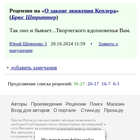
Рецензия на «
О законе движения Кеплера
»
(
Брюс Штриттер
)
Так оно и бывает...Творческого вдохновенья Вам.
Юрий Шевченко 3
20.10.2024 11:59
•
Заявить о
нарушении
+
добавить замечания
Продолжение списка рецензий:
36-27
26-17
16-7
6-1
Авторы
Произведения
Рецензии
Поиск
Магазин
Вход для авторов
О портале
Стихи.ру
Проза.ру
Портал Проза.ру предоставляет авторам возможность
свободной публикации своих литературных произведений в
сети Интернет на основании
пользовательского договора
.
Все авторские права на произведения принадлежат авторам
и охраняются
законом
. Перепечатка произведений возможна
Мы используем файлы cookie