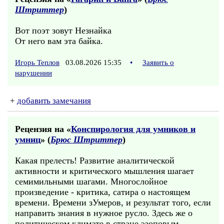
Штриттер
)
Вот поэт зовут Незнайка
От него вам эта байка.
Игорь Теплов
03.08.2026 15:35
•
Заявить о
нарушении
+
добавить замечания
Рецензия на «
Конспирология для умников и
умниц
» (
Брюс Штриттер
)
Какая прелесть! Развитие аналитической
активности и критического мышления шагает
семимильными шагами. Многослойное
произведение - критика, сатира о настоящем
времени. Времени зУмеров, и результат того, если
направить знания в нужное русло. Здесь же о
политическом климате в стране эзоповым