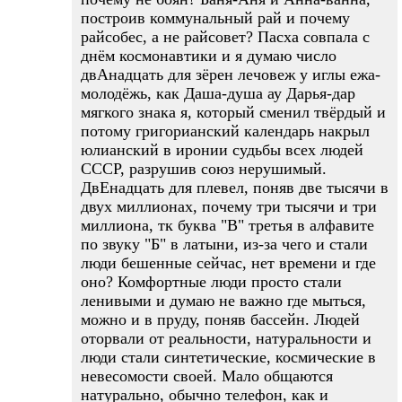
построив коммунальный рай и почему
райсобес, а не райсовет? Пасха совпала с
днём космонавтики и я думаю число
двАнадцать для зёрен лечовеж у иглы ежа-
молодёжь, как Даша-душа ау Дарья-дар
мягкого знака я, который сменил твёрдый и
потому григорианский календарь накрыл
юлианский в иронии судьбы всех людей
СССР, разрушив союз нерушимый.
ДвЕнадцать для плевел, поняв две тысячи в
двух миллионах, почему три тысячи и три
миллиона, тк буква "В" третья в алфавите
по звуку "Б" в латыни, из-за чего и стали
люди бешенные сейчас, нет времени и где
оно? Комфортные люди просто стали
ленивыми и думаю не важно где мыться,
можно и в пруду, поняв бассейн. Людей
оторвали от реальности, натуральности и
люди стали синтетические, космические в
невесомости своей. Мало общаются
натурально, обычно телефон, как и