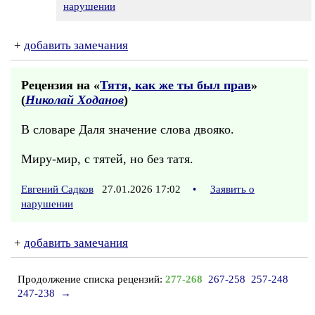
нарушении
+
добавить замечания
Рецензия на «
Тятя, как же ты был прав
»
(
Николай Ходанов
)
В словаре Даля значение слова двояко.
Миру-мир, с тятей, но без татя.
Евгений Садков
27.01.2026 17:02
•
Заявить о
нарушении
+
добавить замечания
Продолжение списка рецензий:
277-268
267-258
257-248
247-238
→