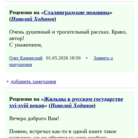
Рецензия на «
Сталинградские ножницы
»
(
Николай Ходанов
)
Очень душевный и трогательный рассказ. Браво,
автор!
С уважением,
Олег Каминский
01.05.2026 18:50
•
Заявить о
нарушении
+
добавить замечания
Рецензия на «
Жильцы в русском государстве
xvi-xviii веков
» (
Николай Ходанов
)
Вечера доброго Вам!
Помню, встречал как-то в одной книге такое
название, но не обратил на него особого