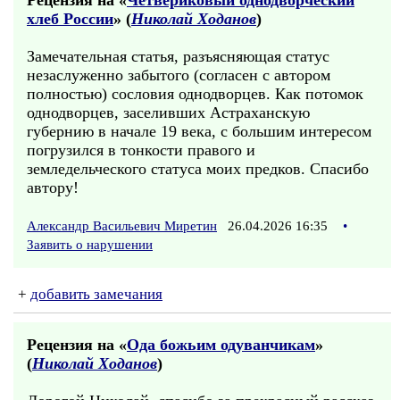
Рецензия на «
Четвериковый однодворческий
хлеб России
» (
Николай Ходанов
)
Замечательная статья, разъясняющая статус
незаслуженно забытого (согласен с автором
полностью) сословия однодворцев. Как потомок
однодворцев, заселивших Астраханскую
губернию в начале 19 века, с большим интересом
погрузился в тонкости правого и
земледельческого статуса моих предков. Спасибо
автору!
Александр Васильевич Миретин
26.04.2026 16:35
•
Заявить о нарушении
+
добавить замечания
Рецензия на «
Ода божьим одуванчикам
»
(
Николай Ходанов
)