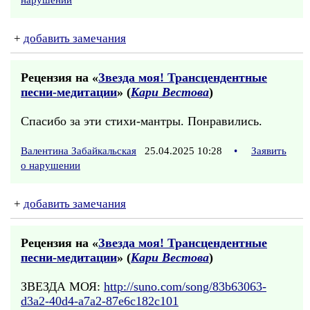
нарушении
+
добавить замечания
Рецензия на «
Звезда моя! Трансцендентные
песни-медитации
» (
Кари Вестова
)
Спасибо за эти стихи-мантры. Понравились.
Валентина Забайкальская
25.04.2025 10:28
•
Заявить
о нарушении
+
добавить замечания
Рецензия на «
Звезда моя! Трансцендентные
песни-медитации
» (
Кари Вестова
)
ЗВЕЗДА МОЯ:
http://suno.com/song/83b63063-
d3a2-40d4-a7a2-87e6c182c101