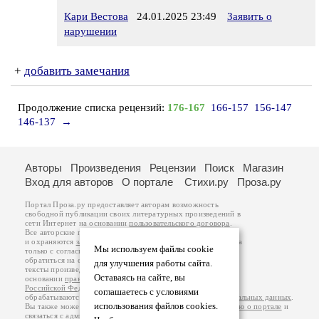
Кари Вестова
24.01.2025 23:49
Заявить о
нарушении
+
добавить замечания
Продолжение списка рецензий:
176-167
166-157
156-147
146-137
→
Авторы
Произведения
Рецензии
Поиск
Магазин
Вход для авторов
О портале
Стихи.ру
Проза.ру
Портал Проза.ру предоставляет авторам возможность
свободной публикации своих литературных произведений в
сети Интернет на основании
пользовательского договора
.
Все авторские права на произведения принадлежат авторам
и охраняются
законом
. Перепечатка произведений возможна
Мы используем файлы cookie
только с согласия его автора, к которому вы можете
обратиться на его авторской странице. Ответственность за
для улучшения работы сайта.
тексты произведений авторы несут самостоятельно на
Оставаясь на сайте, вы
основании
правил публикации
и
законодательства
Российской Федерации
. Данные пользователей
соглашаетесь с условиями
обрабатываются на основании
Политики обработки персональных данных
.
использования файлов cookies.
Вы также можете посмотреть более подробную
информацию о портале
и
связаться с администрацией
.