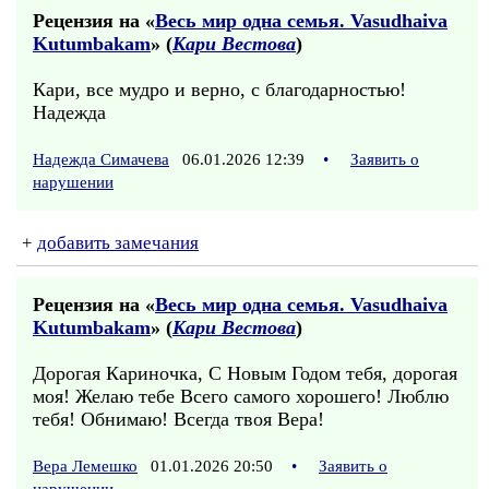
Рецензия на «
Весь мир одна семья. Vasudhaiva
Kutumbakam
» (
Кари Вестова
)
Кари, все мудро и верно, с благодарностью!
Надежда
Надежда Симачева
06.01.2026 12:39
•
Заявить о
нарушении
+
добавить замечания
Рецензия на «
Весь мир одна семья. Vasudhaiva
Kutumbakam
» (
Кари Вестова
)
Дорогая Кариночка, С Новым Годом тебя, дорогая
моя! Желаю тебе Всего самого хорошего! Люблю
тебя! Обнимаю! Всегда твоя Вера!
Вера Лемешко
01.01.2026 20:50
•
Заявить о