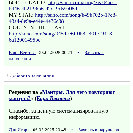
БОГ В СЕРДЦЕ:
http://suno.com/song/2ea04ae1-
bd46-4b2f-96b6-42d19c59b084
MY STAR:
http://suno.com/song/b49b702b-17e8-
43a4-8e9a-e44e44e36c38
GOD IS IN THE HEART:
http://suno.com/song/0454ce6f-0b3f-4017-9418-
6a12001495bc
Кари Вестова
25.04.2025 00:21
•
Заявить о
нарушении
+
добавить замечания
Рецензия на «
Мантры. Для чего повторяют
мантры?
» (
Кари Вестова
)
Спасибо, за ценную систематизированную
информацию.
Дац Игорь
06.02.2025 20:48
•
Заявить о нарушении