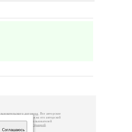
льзовательского договора
. Все авторские
у вы можете обратиться на его авторской
й Федерации
. Данные пользователей
е
и
связаться с администрацией
.
Соглашаюсь