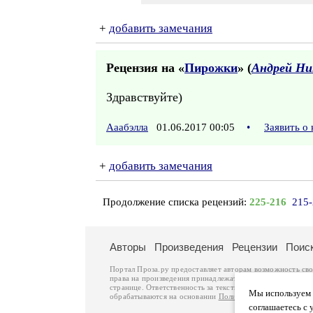
+
добавить замечания
Рецензия на «
Пирожки
» (
Андрей Ни
Здравствуйте)
Ааабэлла
01.06.2017 00:05
•
Заявить о
+
добавить замечания
Продолжение списка рецензий:
225-216
215
Авторы
Произведения
Рецензии
Поис
Портал Проза.ру предоставляет авторам возможность св
права на произведения принадлежат авторам и охраняют
странице. Ответственность за тексты произведений авто
Мы используем ф
обрабатываются на основании
Политики обработки перс
соглашаетесь с 