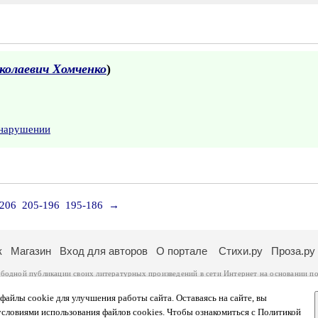
колаевич Хомченко
)
 нарушении
-206
205-196
195-186
→
к
Магазин
Вход для авторов
О портале
Стихи.ру
Проза.ру
ободной публикации своих литературных произведений в сети Интернет на основании
по
ся
законом
. Перепечатка произведений возможна только с согласия его автора, к котором
ры несут самостоятельно на основании
правил публикации
и
законодательства Российско
айлы cookie для улучшения работы сайта. Оставаясь на сайте, вы
ональных данных
. Вы также можете посмотреть более подробную
информацию о портал
условиями использования файлов cookies. Чтобы ознакомиться с Политикой