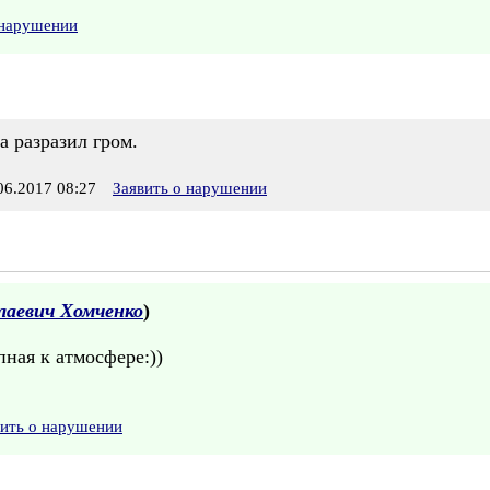
 нарушении
а разразил гром.
6.2017 08:27
Заявить о нарушении
лаевич Хомченко
)
ная к атмосфере:))
вить о нарушении