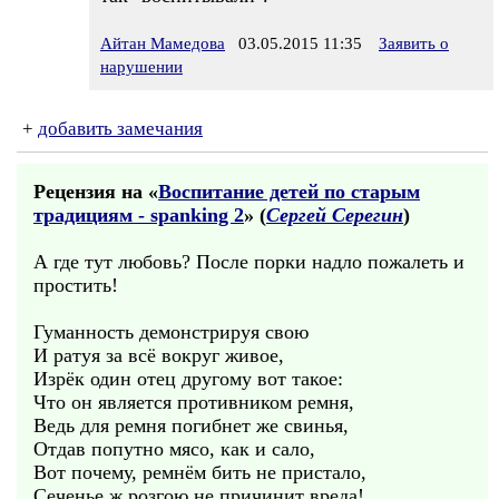
Айтан Мамедова
03.05.2015 11:35
Заявить о
нарушении
+
добавить замечания
Рецензия на «
Воспитание детей по старым
традициям - spanking 2
» (
Сергей Серегин
)
А где тут любовь? После порки надло пожалеть и
простить!
Гуманность демонстрируя свою
И ратуя за всё вокруг живое,
Изрёк один отец другому вот такое:
Что он является противником ремня,
Ведь для ремня погибнет же свинья,
Отдав попутно мясо, как и сало,
Вот почему, ремнём бить не пристало,
Сеченье ж розгою не причинит вреда!