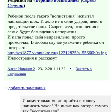
Рецензия на «
Веркино воспитание
» (
Сергей
Серегин
)
Ребенок после такого "вопистания" испытал
настоящий шок. И дело не в силе ударов, дево в
предательстве папы. Скорее всео, отношения в
семье будут безнадежно испорчены.
И папа повел себя неправильно: просто
промолчал. В любом случае уважение ребенка он
потеряет.
http://cs1877.vkontakte.ru/g12212825/a_55660b9a.jpg
Иллюстрация к рассказут
Алекс Новиков 2
23.12.2011 11:32
•
Заявить о
нарушении
+
добавить замечания
И кому только могло прийти в голову
написать такое! Не иначе как автора самого
так "воспитывали".