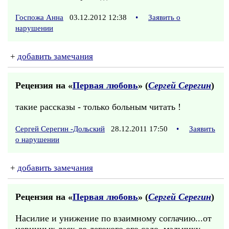
Госпожа Анна
03.12.2012 12:38
•
Заявить о
нарушении
+
добавить замечания
Рецензия на «
Первая любовь
» (
Сергей Серегин
)
такие рассказы - только больным читать !
Сергей Серегин -Дольский
28.12.2011 17:50
•
Заявить
о нарушении
+
добавить замечания
Рецензия на «
Первая любовь
» (
Сергей Серегин
)
Нacилиe и унижение по взаимному соглачию...oт