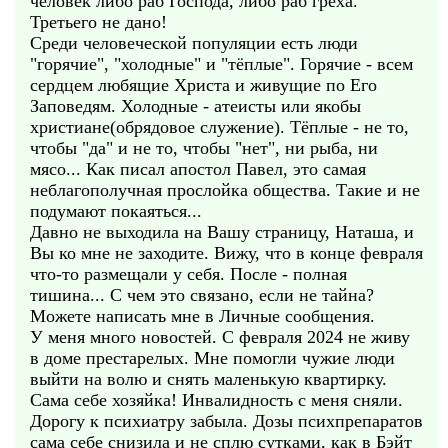
человек либо раб Господа, либо раб греха.
Третьего не дано!
Среди человеческой популяции есть люди
"горячие", "холодные" и "тёплые". Горячие - всем
сердцем любящие Христа и живущие по Его
Заповедям. Холодные - атеисты или якобы
христиане(обрядовое служение). Тёплые - не то,
чтобы "да" и не то, чтобы "нет", ни рыба, ни
мясо... Как писал апостол Павел, это самая
неблагополучная прослойка общества. Такие и не
подумают покаяться...
Давно не выходила на Вашу страницу, Наташа, и
Вы ко мне не заходите. Вижу, что в конце февраля
что-то размещали у себя. После - полная
тишина... С чем это связано, если не тайна?
Можете написать мне в Личные сообщения.
У меня много новостей. С февраля 2024 не живу
в доме престарелых. Мне помогли чужие люди
выйти на волю и снять маленькую квартирку.
Сама себе хозяйка! Инвалидность с меня сняли.
Дорогу к психиатру забыла. Дозы психпрепаратов
сама себе снизила и не сплю сутками, как в Бэйт