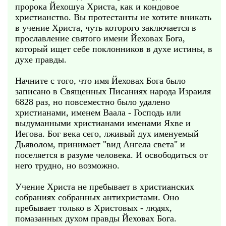
пророка Йехошуа Христа, как и кондовое
христианство. Вы протестанты не хотите вникать
в учение Христа, чуть которого заключается в
прославление святого имени Йеховах Бога,
который ищет себе поклонников в духе истины, в
духе правды.
Начните с того, что имя Йеховах Бога было
записано в Священных Писаниях народа Израиля
6828 раз, но повсеместно было удалено
христианами, именем Ваала - Господь или
выдуманными христианами именами Яхве и
Иегова. Бог века сего, лживый дух именуемый
Дьяволом, принимает "вид Ангела света" и
поселяется в разуме человека. И освободиться от
него трудно, но возможно.
Учение Христа не пребывает в христианских
собраниях собранных антихристами. Оно
пребывает только в Христовых - людях,
помазанных духом правды Йеховах Бога.