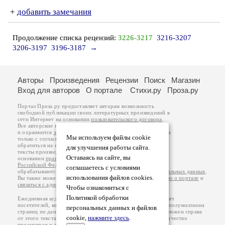
+
добавить замечания
Продолжение списка рецензий:
3226-3217
3216-3207
3206-3197
3196-3187
→
Авторы
Произведения
Рецензии
Поиск
Магазин
Вход для авторов
О портале
Стихи.ру
Проза.ру
Портал Проза.ру предоставляет авторам возможность
свободной публикации своих литературных произведений в
сети Интернет на основании
пользовательского договора
.
Все авторские права на произведения принадлежат авторам
и охраняются
законом
. Перепечатка произведений возможна
Мы используем файлы cookie
только с согласия его автора, к которому вы можете
обратиться на его авторской странице. Ответственность за
для улучшения работы сайта.
тексты произведений авторы несут самостоятельно на
Оставаясь на сайте, вы
основании
правил публикации
и
законодательства
Российской Федерации
. Данные пользователей
соглашаетесь с условиями
обрабатываются на основании
Политики обработки персональных данных
.
использования файлов cookies.
Вы также можете посмотреть более подробную
информацию о портале
и
связаться с администрацией
.
Чтобы ознакомиться с
Политикой обработки
Ежедневная аудитория портала Проза.ру – порядка 100 тысяч
посетителей, которые в общей сумме просматривают более полумиллиона
персональных данных и файлов
страниц по данным счетчика посещаемости, который расположен справа
cookie,
нажмите здесь
.
от этого текста. В каждой графе указано по две цифры: количество
просмотров и количество посетителей.