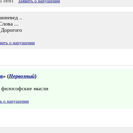
 18:01
Заявить о нарушении
ниевед ..
лова ...
 Дорогого
вить о нарушении
ия
» (
Нервозный
)
е, философские мысли
ть о нарушении