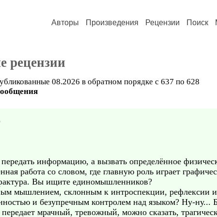
Авторы
Произведения
Рецензии
Поиск
е рецензии
убликованные 08.2026 в обратном порядке с 637 по 628
сообщения
)
е передать информацию, а вызвать определённое физиче
ная работа со словом, где главную роль играет графиче
ая фактура. Вы ищите единомышленников?
тным мышлением, склонным к интроспекции, рефлексии и
нностью и безупречным контролем над языком? Ну-ну... 
й передает мрачный, тревожный, можно сказать, трагическ