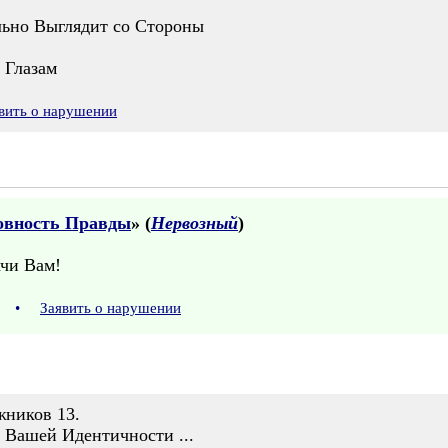
льно Выглядит со Стороны
 Глазам
вить о нарушении
овность Правды
» (
Нервозный
)
ачи Вам!
49
•
Заявить о нарушении
жников 13.
 Вашей Идентичности ...