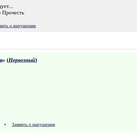
ует...
о Прочесть
вить о нарушении
и
» (
Нервозный
)
50
•
Заявить о нарушении