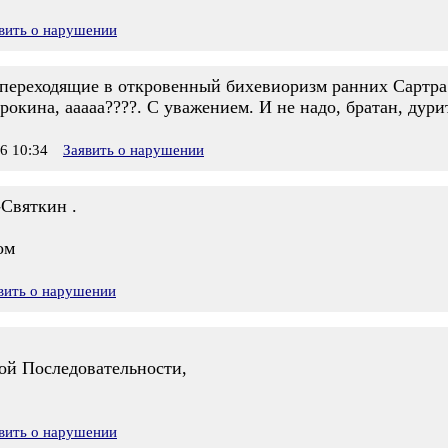
вить о нарушении
, переходящие в откровенный бихевиоризм ранних Сартра
окина, ааааа????. С уважением. И не надо, братан, дурит
6 10:34
Заявить о нарушении
Святкин .
ом
вить о нарушении
ой Последовательности,
вить о нарушении