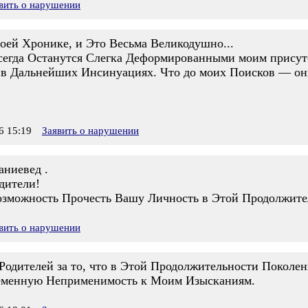
вить о нарушении
ей Хронике, и Это Весьма Великодушно...
сегда Останутся Слегка Деформированными моим присут
 в Дальнейших Инсинуациях. Что до моих Поисков — они
 15:19
Заявить о нарушении
аниевед .
дители!
Возможность Прочесть Вашу Личность в Этой Продолжите
вить о нарушении
одителей за то, что в Этой Продолжительности Поколе
еменную Неприменимость к Моим Изысканиям.