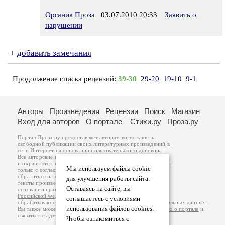
Органик Проза
03.07.2010 20:33
Заявить о
нарушении
+
добавить замечания
Продолжение списка рецензий:
39-30
29-20
19-10
9-1
Авторы
Произведения
Рецензии
Поиск
Магазин
Вход для авторов
О портале
Стихи.ру
Проза.ру
Портал Проза.ру предоставляет авторам возможность
свободной публикации своих литературных произведений в
сети Интернет на основании
пользовательского договора
.
Все авторские права на произведения принадлежат авторам
и охраняются
законом
. Перепечатка произведений возможна
Мы используем файлы cookie
только с согласия его автора, к которому вы можете
обратиться на его авторской странице. Ответственность за
для улучшения работы сайта.
тексты произведений авторы несут самостоятельно на
Оставаясь на сайте, вы
основании
правил публикации
и
законодательства
Российской Федерации
. Данные пользователей
соглашаетесь с условиями
обрабатываются на основании
Политики обработки персональных данных
.
использования файлов cookies.
Вы также можете посмотреть более подробную
информацию о портале
и
связаться с администрацией
.
Чтобы ознакомиться с