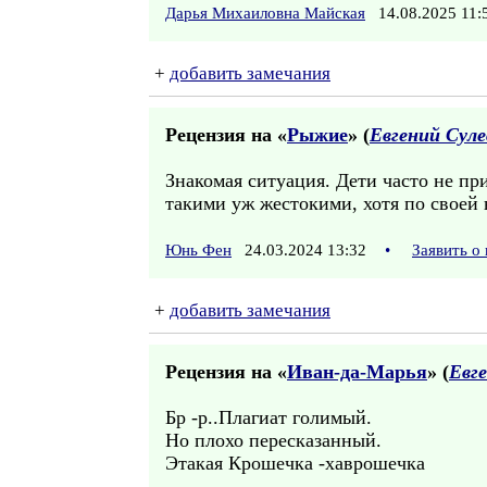
Дарья Михаиловна Майская
14.08.2025 11
+
добавить замечания
Рецензия на «
Рыжие
» (
Евгений Суле
Знакомая ситуация. Дети часто не пр
такими уж жестокими, хотя по своей 
Юнь Фен
24.03.2024 13:32
•
Заявить о
+
добавить замечания
Рецензия на «
Иван-да-Марья
» (
Евг
Бр -р..Плагиат голимый.
Но плохо пересказанный.
Этакая Крошечка -хаврошечка