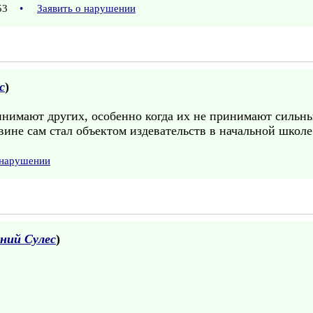
:53
•
Заявить о нарушении
с
)
инимают других, особенно когда их не принимают сильны
вине сам стал объектом издевательств в начальной школе
 нарушении
ений Сулес
)