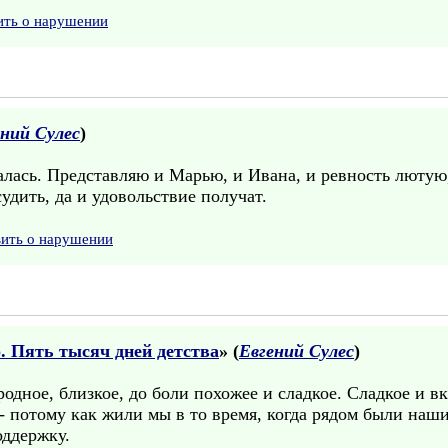
ить о нарушении
ений Сулес
)
талась. Представляю и Марью, и Ивана, и ревность люту
удить, да и удовольствие получат.
вить о нарушении
 Пять тысяч дней детства
» (
Евгений Сулес
)
родное, близкое, до боли похожее и сладкое. Сладкое и в
 - потому как жили мы в то время, когда рядом были наш
оддержку.