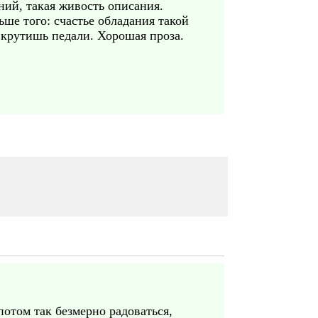
ний, такая живость описания.
ьше того: счастье обладания такой
 крутишь педали. Хорошая проза.
потом так безмерно радоваться,