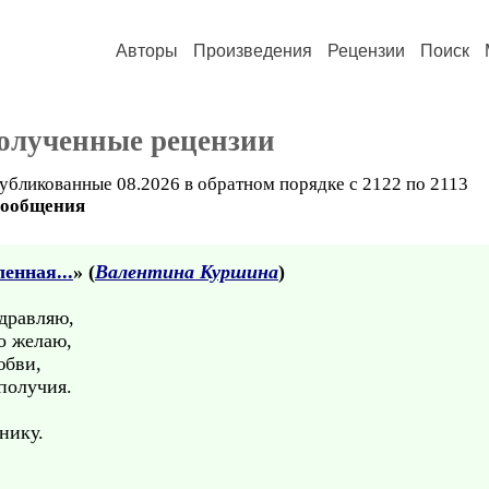
Авторы
Произведения
Рецензии
Поиск
олученные рецензии
убликованные 08.2026 в обратном порядке с 2122 по 2113
сообщения
енная...
» (
Валентина Куршина
)
здравляю,
о желаю,
юбви,
ополучия.
нику.