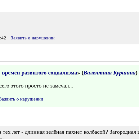
:42
Заявить о нарушении
 времён развитого социализма
» (
Валентина Куршина
)
его этого просто не замечал...
Заявить о нарушении
а тех лет - длинная зелёная пахнет колбасой? Загородная
та.