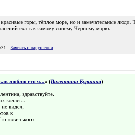
 красивые горы, тёплое море, но и замечательные люди. 
пасений ехать к самому синему Черному морю.
:31
Заявить о нарушении
ак люблю его я...
» (
Валентина Куршина
)
лентина, здравствуйте.
х коллег...
 не видел,
отов к
то новенького