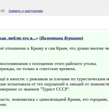
:11
Заявить о нарушении
ак люблю его я...
» (
Валентина Куршина
)
воё отношение к Крыму и сам Крым, что думаю многие чи
 воспоминания о посещении этого райского уголка.
рижды, но только в советские времена.
ещё в юности: с рюкзаком за плечами по туристическим 
орые испытывала от тех ощущений и эмоций от знакомст
товерение со званием "Турист СССР".
расте, знакомилась с цивилизацией Крыма, его городами
ине.