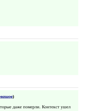
евашов
)
торые даже померли. Контекст ушел