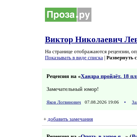
Виктор Николаевич Ле
На странице отображаются рецензии, оп
Показывать в виде списка
|
Развернуть 
Рецензия на «
Хандра пройдёт. 18 пл
Замечательный юмор!
Яков Логвинович
07.08.2026 19:06
•
За
+
добавить замечания
Рецензия на «
Опять в запое я...
» (
В