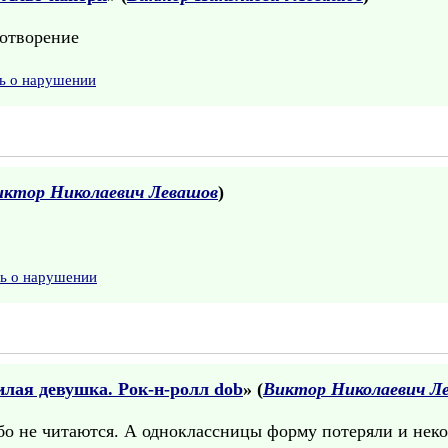
хотворение
ь о нарушении
иктор Николаевич Левашов
)
ть о нарушении
лая девушка. Рок-н-ролл dob
» (
Виктор Николаевич Л
о не читаются. А одноклассницы форму потеряли и неко