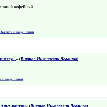
то запой кофейный.
Заявить о нарушении
цессу...
» (
Виктор Николаевич Левашов
)
ь о нарушении
. Альт-кантри
» (
Виктор Николаевич Левашов
)