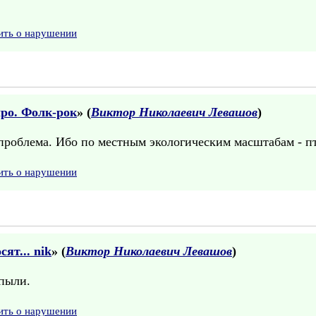
ить о нарушении
ро. Фолк-рок
» (
Виктор Николаевич Левашов
)
проблема. Ибо по местным экологическим масштабам - п
ить о нарушении
ят... nik
» (
Виктор Николаевич Левашов
)
 пыли.
ить о нарушении