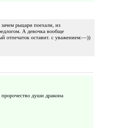
 зачем рыцари поехали, из
редлогом. А девочка вообще
ый отпечаток оставит. с уважением:—))
о пророчество души дракона