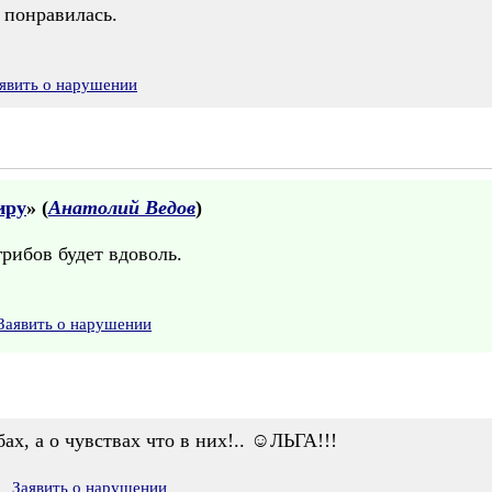
 понравилась.
явить о нарушении
иру
» (
Анатолий Ведов
)
грибов будет вдоволь.
Заявить о нарушении
ибах, а о чувствах что в них!.. ☺ЛЬГА!!!
Заявить о нарушении