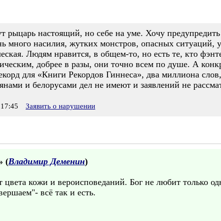
 рыцарь настоящий, но себе на уме. Хочу предупредить 
чень много насилия, жутких монстров, опасных ситуаций, 
еская. Людям нравится, в общем-то, но есть те, кто фэнт
сическим, добрее в разы, они точно всем по душе. А кон
рекорд для «Книги Рекордов Гиннеса», два миллиона слов,
янами и белорусами дел не имеют и заявлений не рассмат
17:45
Заявить о нарушении
» (
Владимир Деменин
)
т цвета кожи и вероисповеданий. Бог не любит только одн
ершаем"- всё так и есть.