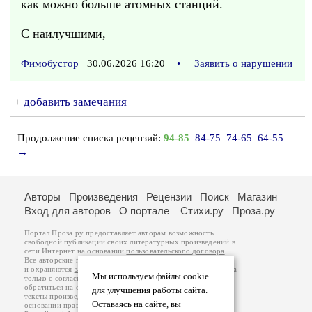
как можно больше атомных станций.
С наилучшими,
Фимобустор
30.06.2026 16:20
•
Заявить о нарушении
+
добавить замечания
Продолжение списка рецензий:
94-85
84-75
74-65
64-55
→
Авторы
Произведения
Рецензии
Поиск
Магазин
Вход для авторов
О портале
Стихи.ру
Проза.ру
Портал Проза.ру предоставляет авторам возможность
свободной публикации своих литературных произведений в
сети Интернет на основании
пользовательского договора
.
Все авторские права на произведения принадлежат авторам
и охраняются
законом
. Перепечатка произведений возможна
Мы используем файлы cookie
только с согласия его автора, к которому вы можете
обратиться на его авторской странице. Ответственность за
для улучшения работы сайта.
тексты произведений авторы несут самостоятельно на
Оставаясь на сайте, вы
основании
правил публикации
и
законодательства