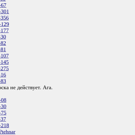
-67
-301
-356
-129
-177
-30
-82
-81
-107
-145
-275
-16
-83
ска не действует. Ага.
-08
-30
-75
-37
-218
?tehnar