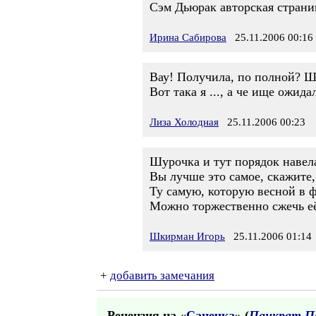
Сэм Дьюрак авторская страни
Ирина Сабирова
25.11.2006 00:16
Вау! Получила, по полной? Шу
Вот така я ..., а че ище ожида
Лиза Холодная
25.11.2006 00:23
Шурочка и тут порядок навел
Вы лучше это самое, скажите
Ту самую, которую весной в ф
Можно торжественно сжечь её
Шкирман Игорь
25.11.2006 01:14
+
добавить замечания
Рецензия на «
Санечка
» (
Панкрат П