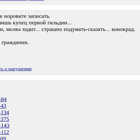
е норовите записать.
лишь купец первой гильдии...
, молва ходит... страшно подумать-сказать... конокрад.
й гражданин.
ть о нарушении
-84
-43
-134
-375
-143
-112
-09