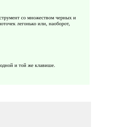
струмент со множеством черных и
оточек легонько или, наоборот,
 одной и той же клавише.