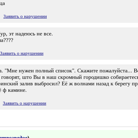
ца
Заявить о нарушении
р, эт надеюсь не все.
ла????
Заявить о нарушении
а. "Мне нужен полный список". Скажите пожалуйста... В
, говорят, што Вы в наш скромный городишко собираетес
инский залив выбросил? Её ж волнами назад к берегу при
 ф камине.
Заявить о нарушении
етроградов
)