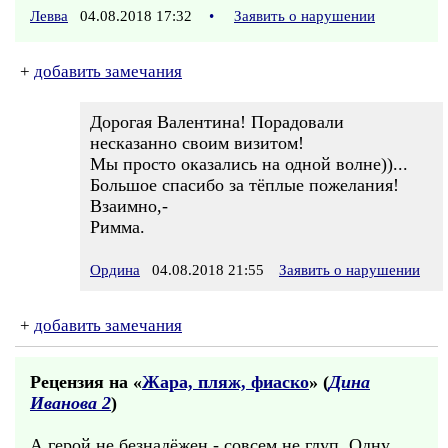
Левва
04.08.2018 17:32
•
Заявить о нарушении
+
добавить замечания
Дорогая Валентина! Порадовали
несказанно своим визитом!
Мы просто оказались на одной волне))...
Большое спасибо за тёплые пожелания!
Взаимно,-
Римма.
Ордина
04.08.2018 21:55
Заявить о нарушении
+
добавить замечания
Рецензия на «
Жара, пляж, фиаско
» (
Дина
Иванова 2
)
А герой не безнадёжен - совсем не глуп. Одну